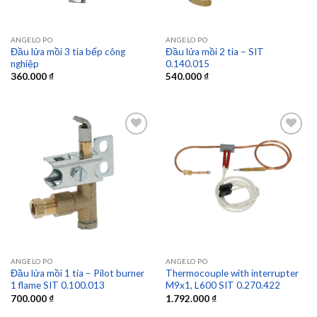
ANGELO PO
ANGELO PO
Đầu lửa mồi 3 tia bếp công
Đầu lửa mồi 2 tia – SIT
nghiệp
0.140.015
360.000
₫
540.000
₫
Add to
Add to
wishlist
wishlist
ANGELO PO
ANGELO PO
Đầu lửa mồi 1 tia – Pilot burner
Thermocouple with interrupter
1 flame SIT 0.100.013
M9x1, L600 SIT 0.270.422
700.000
₫
1.792.000
₫