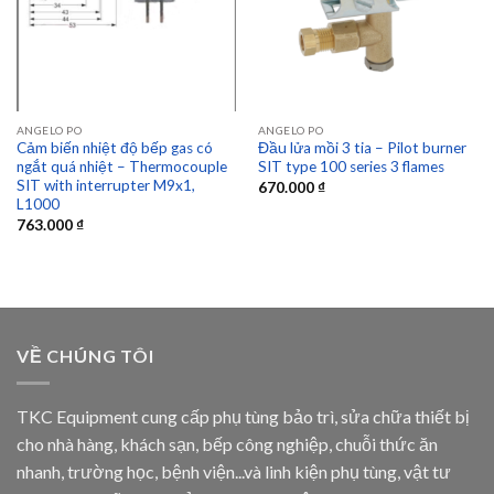
wishlist
wishlist
ANGELO PO
ANGELO PO
Cảm biến nhiệt độ bếp gas có
Đầu lửa mồi 3 tia – Pilot burner
ngắt quá nhiệt – Thermocouple
SIT type 100 series 3 flames
SIT with interrupter M9x1,
670.000
₫
L1000
763.000
₫
VỀ CHÚNG TÔI
TKC Equipment cung cấp phụ tùng bảo trì, sửa chữa thiết bị
cho nhà hàng, khách sạn, bếp công nghiệp, chuỗi thức ăn
nhanh, trường học, bệnh viện...và linh kiện phụ tùng, vật tư