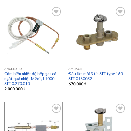
Add to
Add to
wishlist
wishlist
ANGELO PO
AMBACH
Cảm biến nhiệt độ bếp gas có
Đầu lửa mồi 3 tia SIT type 160 –
ngắt quá nhiệt M9x1, L1000 –
SIT 0160032
SIT 0.270.010
670.000
₫
2.000.000
₫
Add to
Add to