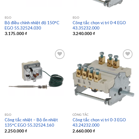
EGO
EGO
Bộ điều chỉnh nhiệt độ 150°C
Công tắc chọn vị trí 0-4 EGO
EGO 55.32524.030
43.35232.000
3.175.000
₫
3.240.000
₫
Add to
Add to
wishlist
wishlist
EGO
CÔNG TẮC
Công tắc nhiệt – Bộ ổn nhiệt
Công tắc chọn vị trí 0-3 EGO
135°C EGO 55.32524.160
43.24232.000
2.250.000
₫
2.660.000
₫