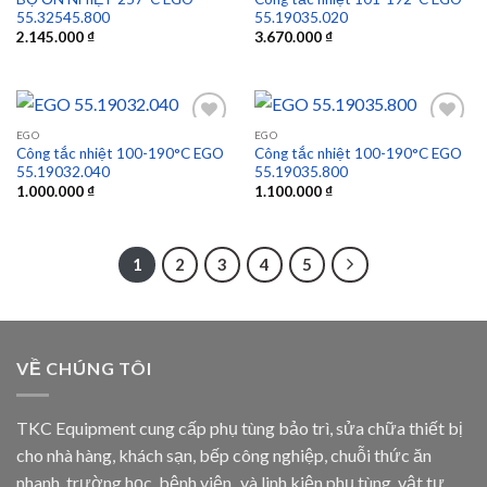
55.32545.800
55.19035.020
Add to
Add to
2.145.000
₫
3.670.000
₫
wishlist
wishlist
EGO
EGO
Công tắc nhiệt 100-190°C EGO
Công tắc nhiệt 100-190°C EGO
55.19032.040
55.19035.800
Add to
Add to
1.000.000
₫
1.100.000
₫
wishlist
wishlist
1
2
3
4
5
VỀ CHÚNG TÔI
TKC Equipment cung cấp phụ tùng bảo trì, sửa chữa thiết bị
cho nhà hàng, khách sạn, bếp công nghiệp, chuỗi thức ăn
nhanh, trường học, bệnh viện...và linh kiện phụ tùng, vật tư