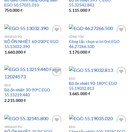
EGO 50.57031.010
55.32542.842
Add to
Add to
750.000
₫
5.115.000
₫
wishlist
wishlist
ANGELO PO
CÔNG TẮC
BỘ ỔN NHIỆT 60-200°C EGO
Công tắc chọn vị trí 0-6 EGO
55.13032.390
46.27266.500
Add to
Add to
1.660.000
₫
1.170.000
₫
wishlist
wishlist
EGO
Bộ ổn nhiệt 90-180°C EGO
EGO
55.19032.813
Bộ ổn nhiệt 30-90°C EGO
Add to
Add to
1.665.000
₫
55.13219.440
wishlist
wishlist
2.215.000
₫
ANGELO PO
EGO
BỘ ỔN NHIỆT 257°C EGO
Công tắc nhiệt 101-192°C EGO