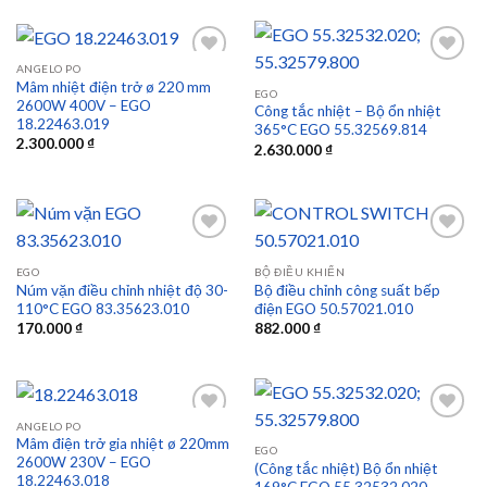
ANGELO PO
Mâm nhiệt điện trở ø 220 mm
EGO
2600W 400V – EGO
Công tắc nhiệt – Bộ ổn nhiệt
Add to
Add to
18.22463.019
365°C EGO 55.32569.814
wishlist
wishlist
2.300.000
₫
2.630.000
₫
EGO
BỘ ĐIỀU KHIỂN
Núm vặn điều chỉnh nhiệt độ 30-
Bộ điều chỉnh công suất bếp
Add to
Add to
110°C EGO 83.35623.010
điện EGO 50.57021.010
wishlist
wishlist
170.000
₫
882.000
₫
ANGELO PO
Mâm điện trở gia nhiệt ø 220mm
EGO
2600W 230V – EGO
(Công tắc nhiệt) Bộ ổn nhiệt
Add to
Add to
18.22463.018
169°C EGO 55.32532.020
wishlist
wishlist