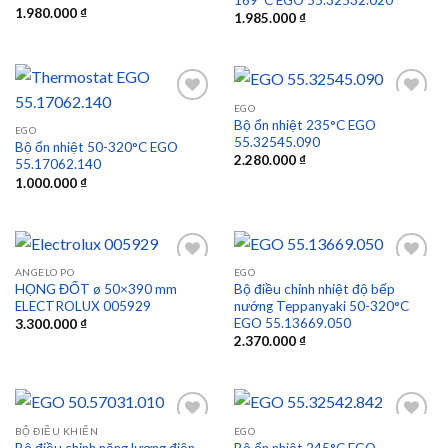
1.980.000
₫
1.985.000
₫
EGO
Bộ ổn nhiệt 235°C EGO
EGO
55.32545.090
Bộ ổn nhiệt 50-320°C EGO
Add to
Add to
2.280.000
₫
55.17062.140
wishlist
wishlist
1.000.000
₫
ANGELO PO
EGO
HỌNG ĐỐT ø 50×390 mm
Bộ điều chỉnh nhiệt độ bếp
ELECTROLUX 005929
nướng Teppanyaki 50-320°C
Add to
Add to
EGO 55.13669.050
3.300.000
₫
wishlist
wishlist
2.370.000
₫
BỘ ĐIỀU KHIỂN
EGO
Bộ điều chỉnh năng lượng điện
Bộ ổn nhiệt 245°C EGO