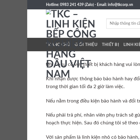
Skip
Hotline: 0983 241 439 (Zalo) - Email: info@tkcorp.vn
to
content
Tìm
kiếm:
TRANG CHỦ
GIỚI THIỆU
THIẾT BỊ
LINH KI
Khi có sự cố với thiết bị khách hàng vui lò
Khi nhận được thông báo bảo hành hay đổi
trong thời gian tối đa 2 giờ làm việc.
Nếu nằm trong điều kiện bảo hành và đổi t
Nếu phải trả phí, nhân viên phụ trách sẽ gử
hoạch thực hiện. Sau đó chúng tôi sẽ theo 
Với sản phẩm là linh kiện nhỏ có bảo hành,