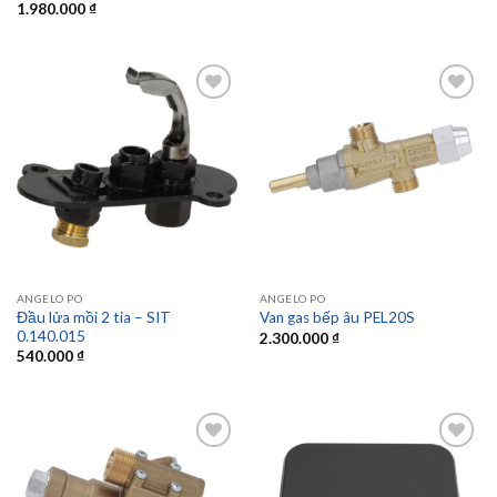
1.980.000
₫
Add to
Add to
wishlist
wishlist
ANGELO PO
ANGELO PO
Đầu lửa mồi 2 tia – SIT
Van gas bếp âu PEL20S
0.140.015
2.300.000
₫
540.000
₫