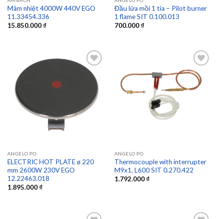
AMBACH
ANGELO PO
Mâm nhiệt 4000W 440V EGO
Đầu lửa mồi 1 tia – Pilot burner
11.33454.336
1 flame SIT 0.100.013
15.850.000
₫
700.000
₫
Add to
Add to
wishlist
wishlist
ANGELO PO
ANGELO PO
ELECTRIC HOT PLATE ø 220
Thermocouple with interrupter
mm 2600W 230V EGO
M9x1, L600 SIT 0.270.422
12.22463.018
1.792.000
₫
1.895.000
₫