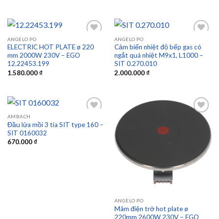
wishlist
wishlist
ANGELO PO
ANGELO PO
ELECTRIC HOT PLATE ø 220
Cảm biến nhiệt độ bếp gas có
mm 2000W 230V – EGO
ngắt quá nhiệt M9x1, L1000 –
Add to
Add to
12.22453.199
SIT 0.270.010
wishlist
wishlist
1.580.000
₫
2.000.000
₫
AMBACH
Đầu lửa mồi 3 tia SIT type 160 –
SIT 0160032
Add to
Add to
670.000
₫
wishlist
wishlist
ANGELO PO
Mâm điện trở hot plate ø
220mm 2600W 230V – EGO