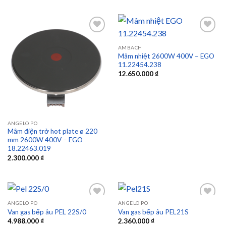
AMBACH
Mâm nhiệt 2600W 400V – EGO
Add to
Add to
11.22454.238
wishlist
wishlist
12.650.000
₫
ANGELO PO
Mâm điện trở hot plate ø 220
mm 2600W 400V – EGO
18.22463.019
2.300.000
₫
ANGELO PO
ANGELO PO
Van gas bếp âu PEL 22S/0
Van gas bếp âu PEL21S
4.988.000
₫
2.360.000
₫
Add to
Add to