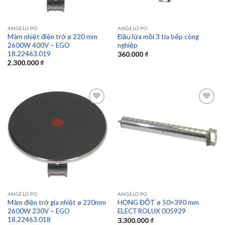
ANGELO PO
ANGELO PO
Mâm nhiệt điện trở ø 220 mm
Đầu lửa mồi 3 tia bếp công
2600W 400V – EGO
nghiệp
18.22463.019
360.000
₫
2.300.000
₫
Add to
Add to
wishlist
wishlist
ANGELO PO
ANGELO PO
Mâm điện trở gia nhiệt ø 220mm
HỌNG ĐỐT ø 50×390 mm
2600W 230V – EGO
ELECTROLUX 005929
18.22463.018
3.300.000
₫