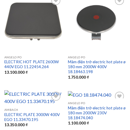
Add to
Add to
wishlist
wishlist
ANGELO PO
ANGELO PO
ELECTRIC HOT PLATE 2600W
Mâm điện trở electric hot plate ø
440V EGO 11.22454.264
180 mm 2000W 400V
18.18463.198
13.100.000
₫
1.750.000
₫
ANGELO PO
Mâm điện trở electric hot plate ø
AMBACH
180 mm 2000W 230V
ELECTRIC PLATE 3000W 400V
Add to
Add to
18.18474.040
EGO 11.33470.195
wishlist
wishlist
1.100.000
₫
13.350.000
₫