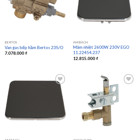
Add to
Add to
wishlist
wishlist
BERTOS
AMBACH
Mâm nhiệt 2600W 230V EGO
Van gas bếp hầm Bertos 23S/O
11.22454.237
7.078.000
₫
12.815.000
₫
Add to
Add to
wishlist
wishlist