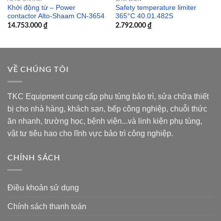
Khởi động từ – Power
Safety temperature limiter
contactor Alto-Shaam CN-3654
365°C 40.01.482S
14.753.000
₫
2.792.000
₫
VỀ CHÚNG TÔI
TKC Equipment cung cấp phụ tùng bảo trì, sửa chữa thiết
bị cho nhà hàng, khách sạn, bếp công nghiệp, chuỗi thức
ăn nhanh, trường học, bệnh viện...và linh kiện phụ tùng,
vật tư tiêu hao cho lĩnh vực bảo trì công nghiệp.
CHÍNH SÁCH
Điều khoản sử dụng
Chính sách thanh toán