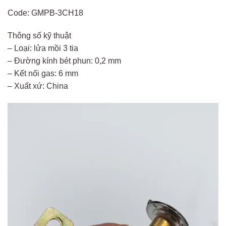
Code: GMPB-3CH18
Thông số kỹ thuật
– Loại: lửa mồi 3 tia
– Đường kính bét phun: 0,2 mm
– Kết nối gas: 6 mm
– Xuất xứ: China
Trình
chơi
Video