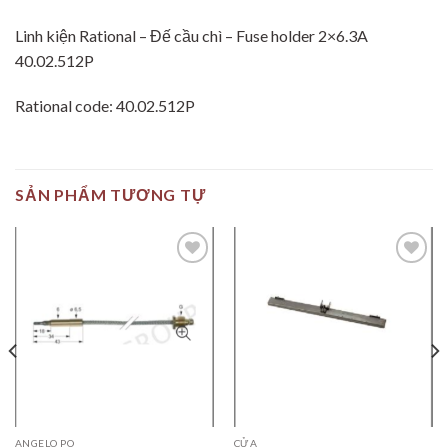
Linh kiện Rational – Đế cầu chì – Fuse holder 2×6.3A
40.02.512P
Rational code: 40.02.512P
SẢN PHẨM TƯƠNG TỰ
Add to
Add to
wishlist
wishlist
ANGELO PO
CỬA