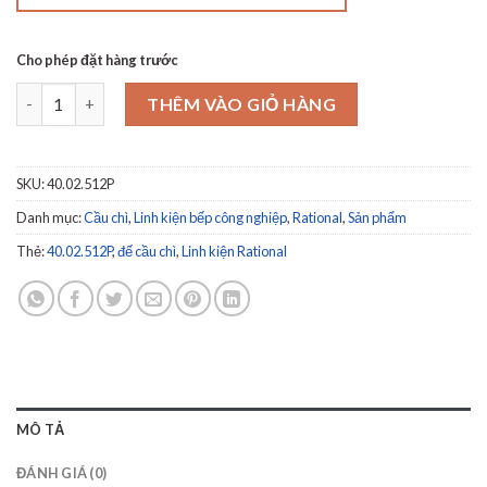
Cho phép đặt hàng trước
Fuse holder 2x6.3A 40.02.512P số lượng
THÊM VÀO GIỎ HÀNG
SKU:
40.02.512P
Danh mục:
Cầu chì
,
Linh kiện bếp công nghiệp
,
Rational
,
Sản phẩm
Thẻ:
40.02.512P
,
đế cầu chì
,
Linh kiện Rational
MÔ TẢ
ĐÁNH GIÁ (0)