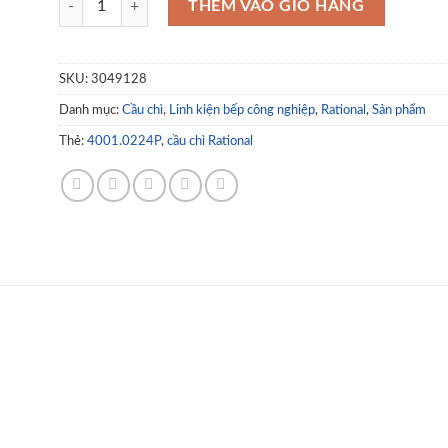
THÊM VÀO GIỎ HÀNG
SKU:
3049128
Danh mục:
Cầu chì
,
Linh kiện bếp công nghiệp
,
Rational
,
Sản phẩm
Thẻ:
4001.0224P
,
cầu chì Rational