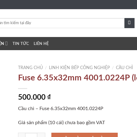
ỆN
TIN TỨC
LIÊN HỆ
TRANG CHỦ
/
LINH KIỆN BẾP CÔNG NGHIỆP
/
CẦU CHÌ
Fuse 6.35x32mm 4001.0224P (lo
to
500.000
₫
ist
Cầu chì – Fuse 6.35x32mm 4001.0224P
Giá sản phẩm (10 cái) chưa bao gồm VAT
Fuse 6.35x32mm 4001.0224P (lot 10 cái) số lượng