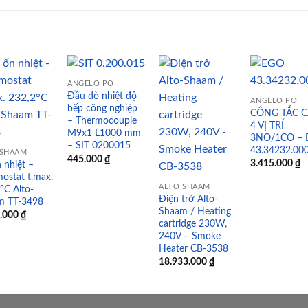
ANGELO PO
Đầu dò nhiệt độ
ANGELO PO
bếp công nghiệp
CÔNG TẮC 
Add to
Add to
Add to
Add
– Thermocouple
4 VỊ TRÍ
wishlist
wishlist
wishlist
wish
M9x1 L1000 mm
3NO/1CO –
– SIT 0200015
43.34232.00
 SHAAM
445.000
₫
3.415.000
₫
 nhiệt –
ostat t.max.
ALTO SHAAM
°C Alto-
Điện trở Alto-
m TT-3498
Shaam / Heating
4.000
₫
cartridge 230W,
240V – Smoke
Heater CB-3538
18.933.000
₫