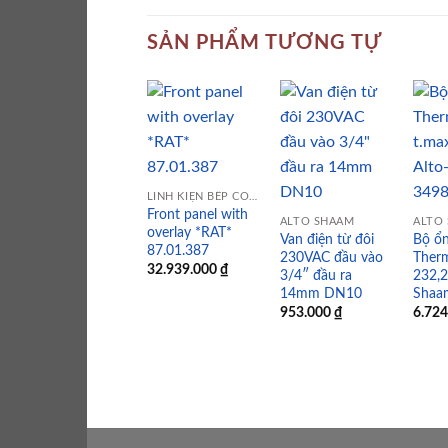
SẢN PHẨM TƯƠNG TỰ
Add to
Add to
wishlist
wishlist
LINH KIỆN BẾP CÔNG NGHIỆP
Front panel with
ALTO SHAAM
ALTO
overlay *RAT*
Van điện từ đôi
Bộ ổn
87.01.387
230VAC đầu vào
Therm
32.939.000
₫
3/4″ đầu ra
232,2
14mm DN10
Shaa
953.000
₫
6.72