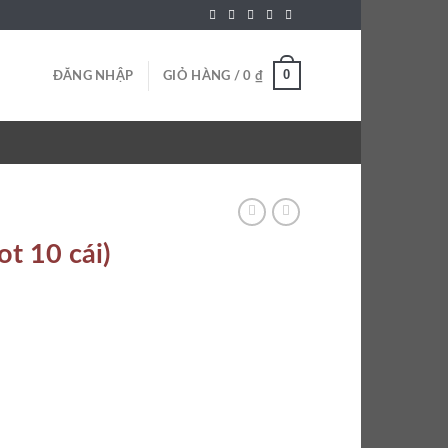
0
ĐĂNG NHẬP
GIỎ HÀNG /
0
₫
t 10 cái)