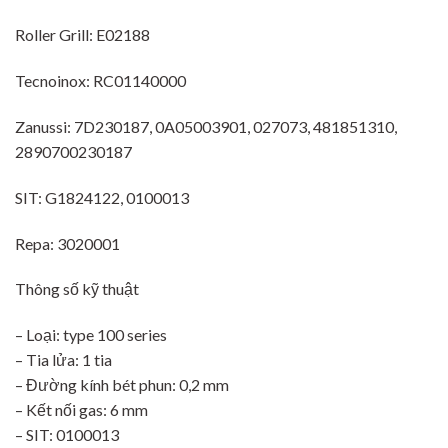
Roller Grill: E02188
Tecnoinox: RC01140000
Zanussi: 7D230187, 0A05003901, 027073, 481851310,
2890700230187
SIT: G1824122, 0100013
Repa: 3020001
Thông số kỹ thuật
– Loại: type 100 series
– Tia lửa: 1 tia
– Đường kính bét phun: 0,2 mm
– Kết nối gas: 6 mm
– SIT: 0100013