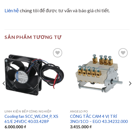
Liên hệ
chúng tôi để được tư vấn và báo giá chi tiết.
SẢN PHẨM TƯƠNG TỰ
Add to
Add to
wishlist
wishlist
LINH KIỆN BẾP CÔNG NGHIỆP
ANGELO PO
Cooling fan SCC_WE,CM_P, XS
CÔNG TẮC CAM 4 VỊ TRÍ
61/E 24VDC 40.03.428P
3NO/1CO – EGO 43.34232.000
6.000.000
₫
3.415.000
₫