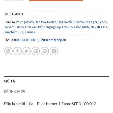
SKU:
3020001
Danh mục:
Angelo Po
,
Berjaya
,
Bertos
,
Bộ lửa mồi
,
Electrolux
,
Fagor
,
Giorik
,
Hobart
,
Lainox
,
Linh kiện bếp công nghiệp
,
Lotus
,
Mastro
,
MKN
,
Nayati
,
Olis
,
Sản phẩm
,
SIT
,
Zanussi
Thẻ:
0.100.013
,
0100013
,
đầu lửa mồi bếp âu
MÔ TẢ
ĐÁNH GIÁ (0)
Đầu lửa mồi 1 tia – Pilot burner 1 flame SIT 0.100.013