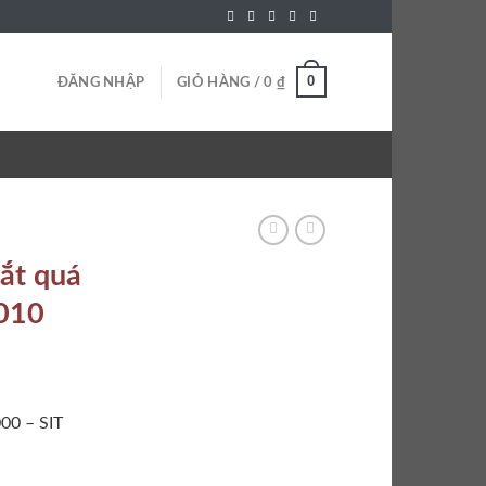
0
ĐĂNG NHẬP
GIỎ HÀNG /
0
₫
ắt quá
.010
00 – SIT