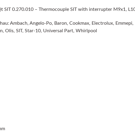
ệt SIT 0.270.010 – Thermocouple SIT with interrupter M9x1, L1
hau: Ambach, Angelo-Po, Baron, Cookmax, Electrolux, Emmepi, 
, Olis, SIT, Star-10, Universal Part, Whirlpool
)mm