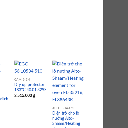
CẢM BIẾN
Dry up protector
 to
Add to
Add to
Add to
183°C 40.01.329S
list
wishlist
wishlist
wishlist
2.515.000
₫
ALTO SHAAM
witch
Bộ ổn nhiệt –
Safety thermostat
ALTO SHAAM
t.max. 340°C
Điện trở cho lò
switch-off, Alto-
nướng Alto-
Shaam TT-33325
Shaam/Heating