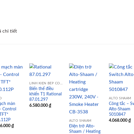
 chi tiết
LINH KIỆN BẾP CÔNG NGHIỆP
Biến thế điều
Add to
Add to
Add to
Add
khiển T1 Rational
wishlist
wishlist
wishlist
wish
D
ALTO SHAAM
87.01.297
ạch màn
Công tắc – S
6.580.000
₫
– Control
Alto-Shaam
*TFT*
5010847
0.112P
4.068.000
₫
ALTO SHAAM
06.000
₫
Điện trở Alto-
Shaam / Heating