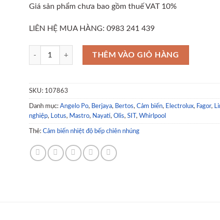
Giá sản phẩm chưa bao gồm thuế VAT 10%
LIÊN HỆ MUA HÀNG: 0983 241 439
Cảm biến nhiệt độ bếp gas có ngắt quá nhiệt M9x1, L1000 - SIT
THÊM VÀO GIỎ HÀNG
SKU:
107863
Danh mục:
Angelo Po
,
Berjaya
,
Bertos
,
Cảm biến
,
Electrolux
,
Fagor
,
Li
nghiệp
,
Lotus
,
Mastro
,
Nayati
,
Olis
,
SIT
,
Whirlpool
Thẻ:
Cảm biến nhiệt độ bếp chiên nhúng