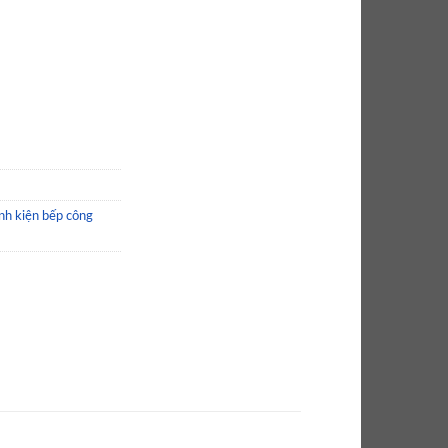
 0.270.010 số lượng
nh kiện bếp công