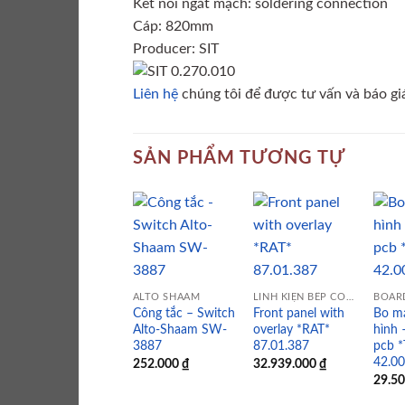
Kết nối ngắt mạch: soldering connection
Cáp: 820mm
Producer: SIT
Liên hệ
chúng tôi để được tư vấn và báo giá
SẢN PHẨM TƯƠNG TỰ
Add to
Add to
wishlist
wishlist
ALTO SHAAM
LINH KIỆN BẾP CÔNG NGHIỆP
BOAR
Công tắc – Switch
Front panel with
Bo m
Alto-Shaam SW-
overlay *RAT*
hình 
3887
87.01.387
pcb 
42.0
252.000
₫
32.939.000
₫
29.5