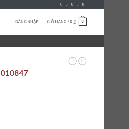
0
ĐĂNG NHẬP
GIỎ HÀNG /
0
₫
C
 5010847