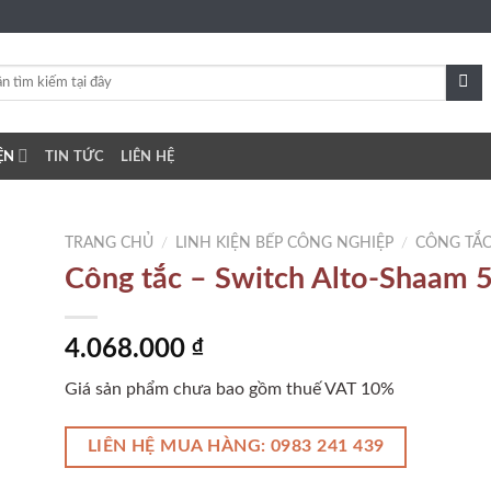
ỆN
TIN TỨC
LIÊN HỆ
TRANG CHỦ
/
LINH KIỆN BẾP CÔNG NGHIỆP
/
CÔNG TẮ
Công tắc – Switch Alto-Shaam
to
4.068.000
₫
ist
Giá sản phẩm chưa bao gồm thuế VAT 10%
LIÊN HỆ MUA HÀNG: 0983 241 439