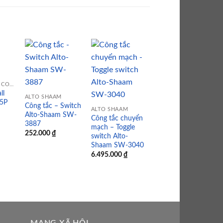
 to
Add to
Add to
Add to
LINH KIỆN BẾP CÔNG NGHIỆP
list
wishlist
wishlist
wishlist
ll
ALTO SHAAM
95P
ALTO SHAAM
Công tắc – Switch
ALTO SHAAM
Bộ ổn nhiệt –
Alto-Shaam SW-
Công tắc chuyển
Control
3887
mạch – Toggle
thermostat t.max.
252.000
₫
switch Alto-
121,11°C, Alto-
Shaam SW-3040
Shaam TT-3978
6.495.000
₫
MẠNG XÃ HỘI