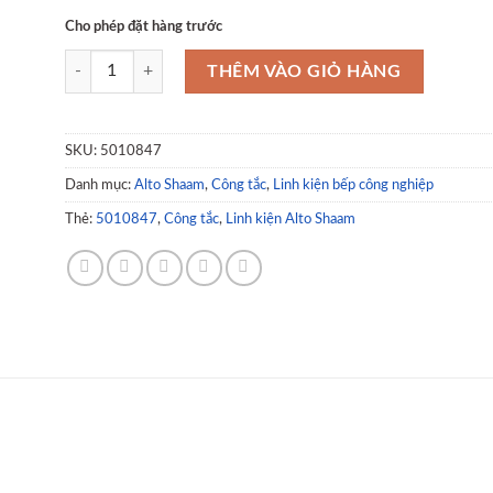
Cho phép đặt hàng trước
Công tắc - Switch Alto-Shaam 5010847 số lượng
THÊM VÀO GIỎ HÀNG
SKU:
5010847
Danh mục:
Alto Shaam
,
Công tắc
,
Linh kiện bếp công nghiệp
Thẻ:
5010847
,
Công tắc
,
Linh kiện Alto Shaam