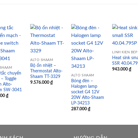
Add to
Add to
Add to
Add
wishlist
wishlist
wishlist
wish
Heat sink sma
ALTO SHAAM
SSR 40.04.7
Bộ ổn nhiệt –
 SHAAM
943.000
₫
Thermostat Alto-
tắc chuyển
ALTO SHAAM
Shaam TT-3329
– Toggle
Bóng đèn –
9.576.000
₫
h Alto-
Halogen lamp
m SW-3041
socket G4 12V
000
₫
20W Alto-Shaam
LP-34213
287.000
₫
ÍNH SÁCH
HƯỚNG DẪN