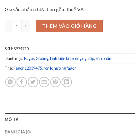
Giá sản phẩm chưa bao gồm thuế VAT
Gioăng cửa lò hấp nướng đa năng Fagor 12039475 số lượng
THÊM VÀO GIỎ HÀNG
SKU:
5974710
Danh mục:
Fagor
,
Gioăng
,
Linh kiện bếp công nghiệp
,
Sản phẩm
Thẻ:
Fagor 12039475
,
ron lò nướng fagor
MÔ TẢ
ĐÁNH GIÁ (0)