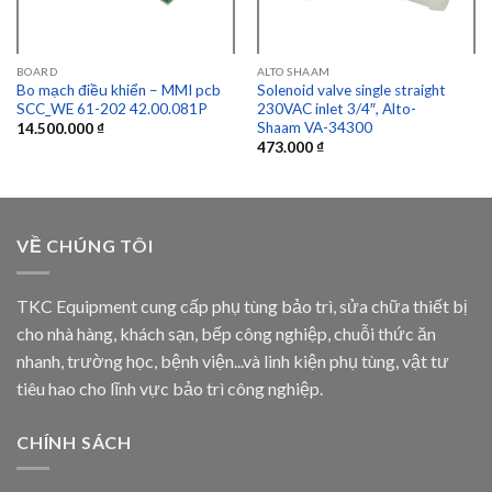
BOARD
ALTO SHAAM
Bo mạch điều khiển – MMI pcb
Solenoid valve single straight
SCC_WE 61-202 42.00.081P
230VAC inlet 3/4″, Alto-
Shaam VA-34300
14.500.000
₫
473.000
₫
VỀ CHÚNG TÔI
TKC Equipment cung cấp phụ tùng bảo trì, sửa chữa thiết bị
cho nhà hàng, khách sạn, bếp công nghiệp, chuỗi thức ăn
nhanh, trường học, bệnh viện...và linh kiện phụ tùng, vật tư
tiêu hao cho lĩnh vực bảo trì công nghiệp.
CHÍNH SÁCH