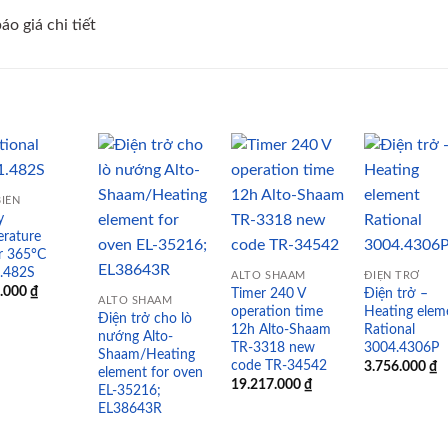
o giá chi tiết
IẾN
y
Add to
Add to
Add to
Add
rature
wishlist
wishlist
wishlist
wish
er 365°C
1.482S
ALTO SHAAM
ĐIỆN TRỞ
2.000
₫
Timer 240 V
Điện trở –
ALTO SHAAM
operation time
Heating elem
Điện trở cho lò
12h Alto-Shaam
Rational
nướng Alto-
TR-3318 new
3004.4306P
Shaam/Heating
code TR-34542
3.756.000
₫
element for oven
19.217.000
₫
EL-35216;
EL38643R