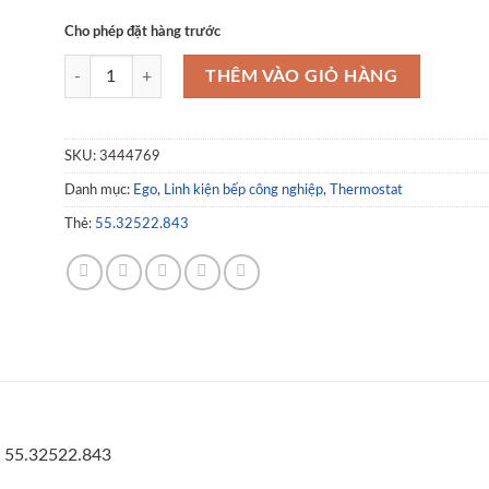
Cho phép đặt hàng trước
THREE-PHASE THERMOSTAT 132°C EGO 55.32522.843 số lư
THÊM VÀO GIỎ HÀNG
SKU:
3444769
Danh mục:
Ego
,
Linh kiện bếp công nghiệp
,
Thermostat
Thẻ:
55.32522.843
55.32522.843