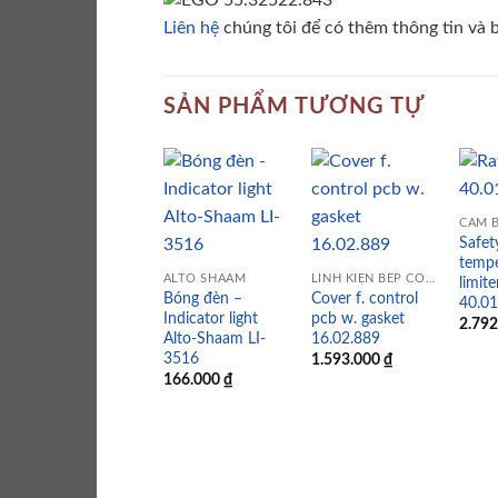
Liên hệ
chúng tôi để có thêm thông tin và bá
SẢN PHẨM TƯƠNG TỰ
CẢM B
Safet
Add to
Add to
tempe
wishlist
wishlist
ALTO SHAAM
LINH KIỆN BẾP CÔNG NGHIỆP
limit
Bóng đèn –
Cover f. control
40.0
Indicator light
pcb w. gasket
2.79
Alto-Shaam LI-
16.02.889
3516
1.593.000
₫
166.000
₫