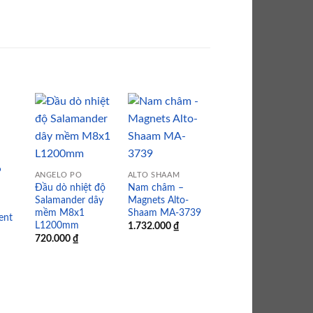
 to
Add to
Add to
Add to
list
wishlist
wishlist
wishlist
ANGELO PO
ALTO SHAAM
ALTO SHAAM
Đầu dò nhiệt độ
Nam châm –
Cảm biến nhiệt độ
Salamander dây
Magnets Alto-
– Temperature
mềm M8x1
Shaam MA-3739
ent
probe PT1000
L1200mm
1.732.000
₫
Alto-Shaam
720.000
₫
5022355
12.307.000
₫