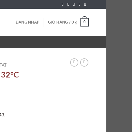
0
ĐĂNG NHẬP
GIỎ HÀNG /
0
₫
TAT
32°C
43.