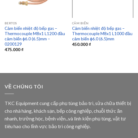
BERTOS
CẢM BIẾN
Cảm biến nhiệt độ bếp gas –
Cảm biến nhiệt độ bếp gas –
Thermocouple M8x1 L1200 đầu
Thermocouple M8x1 L1000 đầu
cảm biến ɸ6.0 (6.5)mm –
cảm biến ɸ6.0 (6.5)mm
0200129
450.000
₫
475.000
₫
VỀ CHÚNG TÔI
TKC Equipment cung cấp phụ tùng bảo trì, sửa chữa thiết bị
cho nhà hàng, khách sạn, bếp công nghiệp, chuỗi thức ăn
nhanh, trường học, bệnh viện...và linh kiện phụ tùng, vật tư
tiêu hao cho lĩnh vực bảo trì công nghiệp.