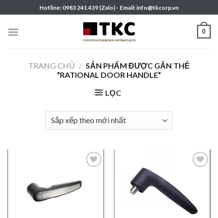
Skip
Hotline: 0983 241 439 (Zalo) - Email: info@tkcorp.vn
to
content
0
TRANG CHỦ
/
SẢN PHẨM ĐƯỢC GẮN THẺ
“RATIONAL DOOR HANDLE”
LỌC
Add to
Add to
wishlist
wishlist