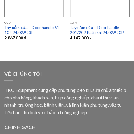
CỬA
CỬA
Tay nắm cửa – Door handle 61-
Tay nắm cửa – Door handle
102 24.02.923P
201/202 Rational 24.02.920P
2.867.000
₫
4.147.000
₫
VỀ CHÚNG TÔI
TKC Equipment cung cấp phụ tùng bảo trì, sửa chữa thiết bị
cho nhà hàng, khách sạn, bếp công nghiệp, chuỗi thức ăn
nhanh, trường học, bệnh viện...và linh kiện phụ tùng, vật tư
tiêu hao cho lĩnh vực bảo trì công nghiệp.
CHÍNH SÁCH