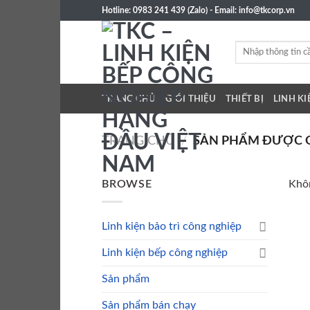
Skip
Hotline: 0983 241 439 (Zalo) - Email: info@tkcorp.vn
to
content
Tìm
kiếm:
TRANG CHỦ
GIỚI THIỆU
THIẾT BỊ
LINH KI
TRANG CHỦ
/
SẢN PHẨM ĐƯỢC GẮ
BROWSE
Khôn
Linh kiện bảo trì công nghiệp
Linh kiện bếp công nghiệp
Sản phẩm
Sản phẩm bán chạy