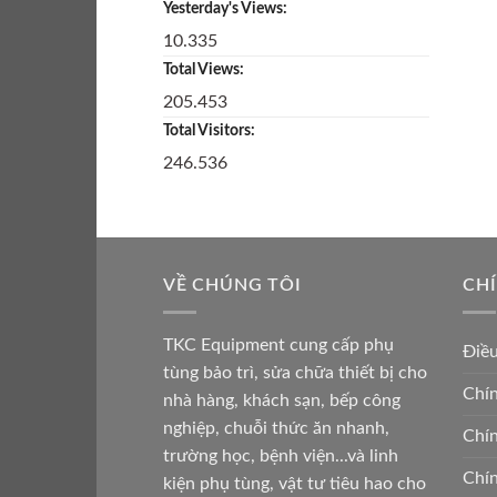
Yesterday's Views:
10.335
Total Views:
205.453
Total Visitors:
246.536
VỀ CHÚNG TÔI
CH
TKC Equipment cung cấp phụ
Điề
tùng bảo trì, sửa chữa thiết bị cho
Chín
nhà hàng, khách sạn, bếp công
nghiệp, chuỗi thức ăn nhanh,
Chín
trường học, bệnh viện...và linh
Chín
kiện phụ tùng, vật tư tiêu hao cho