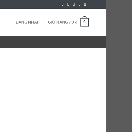
0
ĐĂNG NHẬP
GIỎ HÀNG /
0
₫