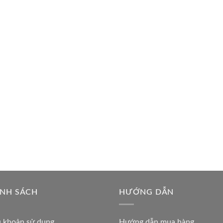
ÍNH SÁCH
HƯỚNG DẪN
u khoản sử dụng
Hướng dẫn mua hàng