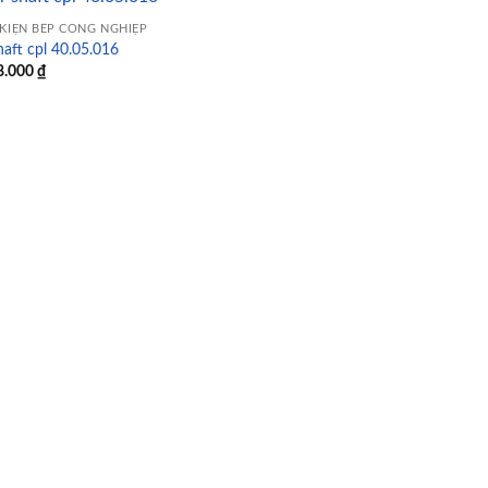
 KIỆN BẾP CÔNG NGHIỆP
haft cpl 40.05.016
8.000
₫
Add to
wishlist