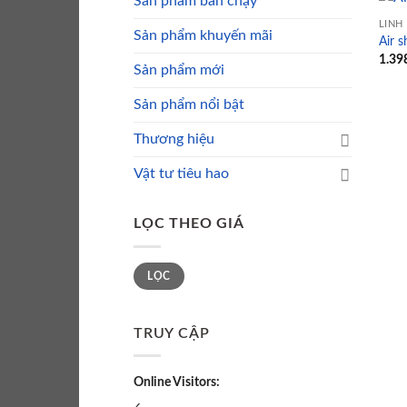
Sản phẩm bán chạy
LINH
Sản phẩm khuyến mãi
Air s
1.39
Sản phẩm mới
Sản phẩm nổi bật
Thương hiệu
Vật tư tiêu hao
LỌC THEO GIÁ
Giá
Giá
LỌC
tối
tối
thiểu
đa
TRUY CẬP
Online Visitors: