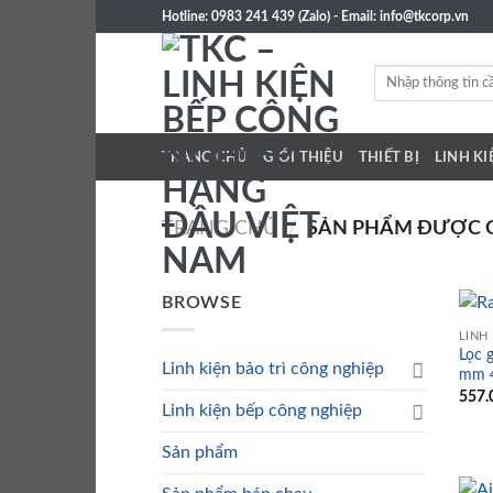
Skip
Hotline: 0983 241 439 (Zalo) - Email: info@tkcorp.vn
to
content
Tìm
kiếm:
TRANG CHỦ
GIỚI THIỆU
THIẾT BỊ
LINH KI
TRANG CHỦ
/
SẢN PHẨM ĐƯỢC GẮ
BROWSE
LINH
Lọc g
Linh kiện bảo trì công nghiệp
mm 4
557.
Linh kiện bếp công nghiệp
Sản phẩm