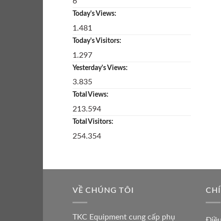
6
Today's Views:
1.481
Today's Visitors:
1.297
Yesterday's Views:
3.835
Total Views:
213.594
Total Visitors:
254.354
VỀ CHÚNG TÔI
CH
TKC Equipment cung cấp phụ
Điề