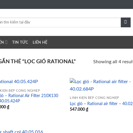
ỆN
TIN TỨC
LIÊN HỆ
N THẺ “LỌC GIÓ RATIONAL”
Showing all 4 resul
 KIỆN BẾP CÔNG NGHIỆP
ió – Rational Air Filter 210X130
LINH KIỆN BẾP CÔNG NGHIỆP
0.05.424P
Lọc gió – Rational air filter – 40.0
Add to
Ad
000
₫
547.000
₫
wishlist
wis