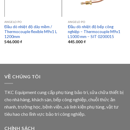
ANGELO PO
ANGELO PO
Đầu dò nhiệt độ dây mềm /
Đầu dò nhiệt độ bếp công
Thermocouple flexible M9x1 L
nghiệp – Thermocouple M9x1
1200mm
L1000 mm – SIT 0200015
546.000
₫
445.000
₫
VỀ CHÚNG TÔI
TKC Equipment cung cấp phụ tùng bảo trì, sửa chữa thiết bị
cho nhà hàng, khách sạn, bếp công nghiệp, chuỗi thức ăn
nhanh, trường học, bệnh viện...và linh kiện phụ tùng, vật tư
tiêu hao cho lĩnh vực bảo trì công nghiệp.
CHÍNH SÁCH