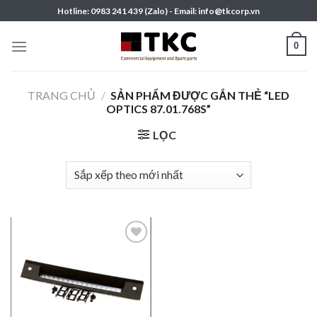
Skip
Hotline: 0983 241 439 (Zalo) - Email: info@tkcorp.vn
to
content
0
TRANG CHỦ
/
SẢN PHẨM ĐƯỢC GẮN THẺ “LED
OPTICS 87.01.768S”
LỌC
Add to
wishlist