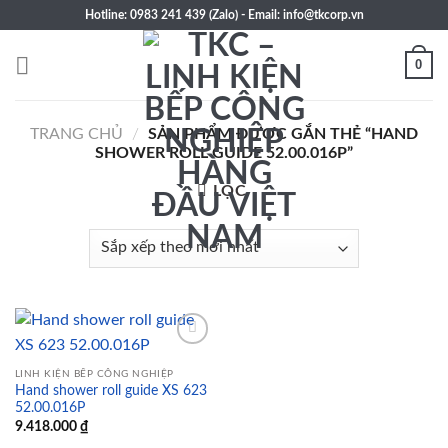
Skip
Hotline: 0983 241 439 (Zalo) - Email: info@tkcorp.vn
to
content
0
TRANG CHỦ
/
SẢN PHẨM ĐƯỢC GẮN THẺ “HAND
SHOWER ROLL GUIDE 52.00.016P”
LỌC
LINH KIỆN BẾP CÔNG NGHIỆP
Hand shower roll guide XS 623
Add to
52.00.016P
wishlist
9.418.000
₫