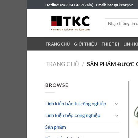
Skip
Hotline: 0983 241 439 (Zalo) - Email: info@tkcorp.vn
to
content
Tìm
kiếm:
TRANG CHỦ
GIỚI THIỆU
THIẾT BỊ
LINH K
TRANG CHỦ
/
SẢN PHẨM ĐƯỢC G
BROWSE
Linh kiện bảo trì công nghiệp
Linh kiện bếp công nghiệp
Sản phẩm