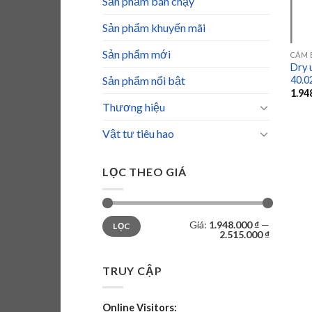
Sản phẩm bán chạy
Sản phẩm khuyến mãi
Sản phẩm mới
CẢM 
Dry 
40.0
Sản phẩm nổi bật
1.94
Thương hiệu
Vật tư tiêu hao
LỌC THEO GIÁ
Giá
Giá
Giá:
1.948.000 ₫
—
LỌC
tối
tối
2.515.000 ₫
thiểu
đa
TRUY CẬP
Online Visitors: