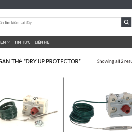
IỆN
TIN TỨC
LIÊN HỆ
Showing all 2 resu
ẮN THẺ “DRY UP PROTECTOR”
Add to
Add
wishlist
wish