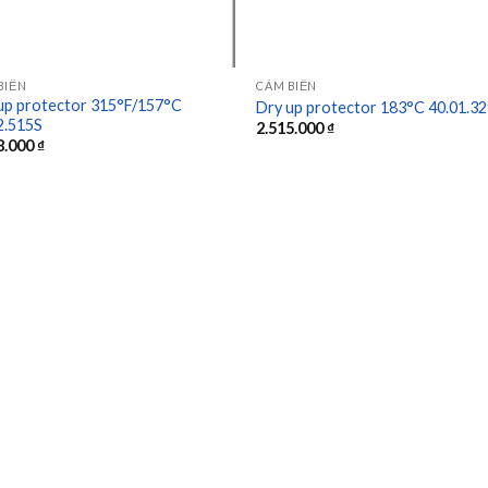
BIẾN
CẢM BIẾN
up protector 315°F/157°C
Dry up protector 183°C 40.01.3
2.515S
2.515.000
₫
8.000
₫