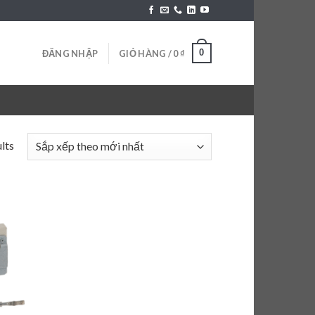
0
ĐĂNG NHẬP
GIỎ HÀNG /
0
₫
lts
 to
list