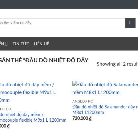
ỆN
TIN TỨC
LIÊN HỆ
ẮN THẺ “ĐẦU DÒ NHIỆT ĐỘ DÂY
Showing all 2 resul
ANGELO PO
Đầu dò nhiệt độ Salamander dây
Add to
Ad
LO PO
M8x1 L1200mm
wishlist
wis
dò nhiệt độ dây mềm /
720.000
₫
mocouple flexible M9x1 L 1200mm
000
₫