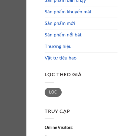
Sản phẩm bán chạy
Sản phẩm khuyến mãi
Sản phẩm mới
Sản phẩm nổi bật
Thương hiệu
Vật tư tiêu hao
LỌC THEO GIÁ
Giá
Giá
LỌC
tối
tối
thiểu
đa
TRUY CẬP
Online Visitors: