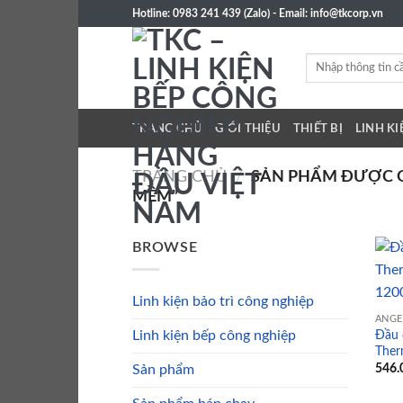
Skip
Hotline: 0983 241 439 (Zalo) - Email: info@tkcorp.vn
to
content
Tìm
kiếm:
TRANG CHỦ
GIỚI THIỆU
THIẾT BỊ
LINH KI
TRANG CHỦ
/
SẢN PHẨM ĐƯỢC G
MỀM”
BROWSE
Linh kiện bảo trì công nghiệp
ANGE
Đầu 
Linh kiện bếp công nghiệp
Ther
546.
Sản phẩm