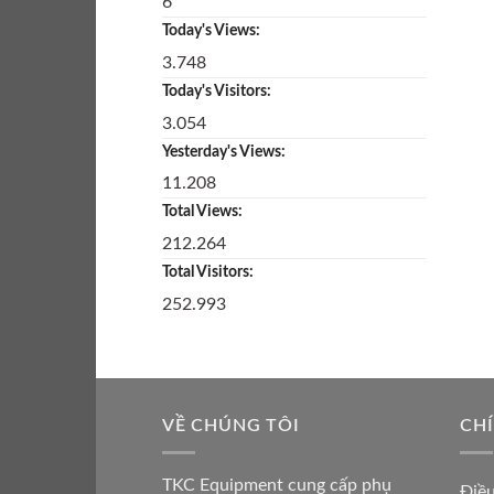
6
Today's Views:
3.748
Today's Visitors:
3.054
Yesterday's Views:
11.208
Total Views:
212.264
Total Visitors:
252.993
VỀ CHÚNG TÔI
CH
TKC Equipment cung cấp phụ
Điề