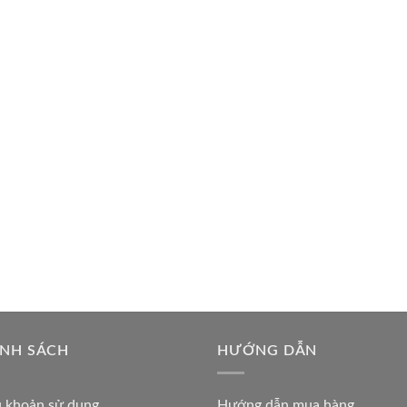
ÍNH SÁCH
HƯỚNG DẪN
u khoản sử dụng
Hướng dẫn mua hàng