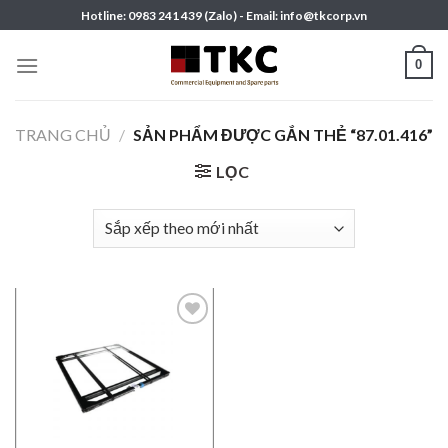
Skip
Hotline: 0983 241 439 (Zalo) - Email: info@tkcorp.vn
to
content
0
TRANG CHỦ
/
SẢN PHẨM ĐƯỢC GẮN THẺ “87.01.416”
LỌC
Add to
wishlist