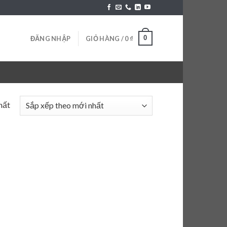
0
ĐĂNG NHẬP
GIỎ HÀNG /
0
₫
hất