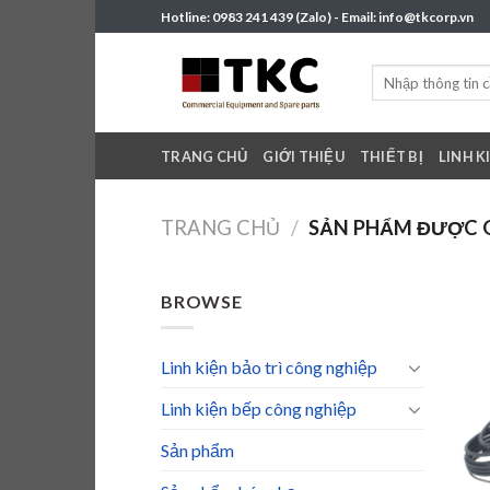
Skip
Hotline: 0983 241 439 (Zalo) - Email: info@tkcorp.vn
to
content
Tìm
kiếm:
TRANG CHỦ
GIỚI THIỆU
THIẾT BỊ
LINH K
TRANG CHỦ
/
SẢN PHẨM ĐƯỢC G
BROWSE
Linh kiện bảo trì công nghiệp
Linh kiện bếp công nghiệp
Sản phẩm