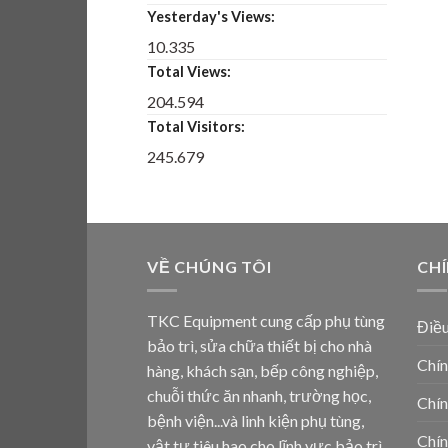
Yesterday's Views:
10.335
Total Views:
204.594
Total Visitors:
245.679
VỀ CHÚNG TÔI
CH
TKC Equipment cung cấp phụ tùng
Điều
bảo trì, sửa chữa thiết bị cho nhà
Chín
hàng, khách sạn, bếp công nghiệp,
chuỗi thức ăn nhanh, trường học,
Chín
bệnh viện...và linh kiện phụ tùng,
Chín
vật tư tiêu hao cho lĩnh vực bảo trì