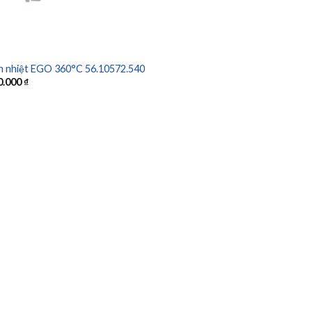
n nhiệt EGO 360°C 56.10572.540
0.000
₫