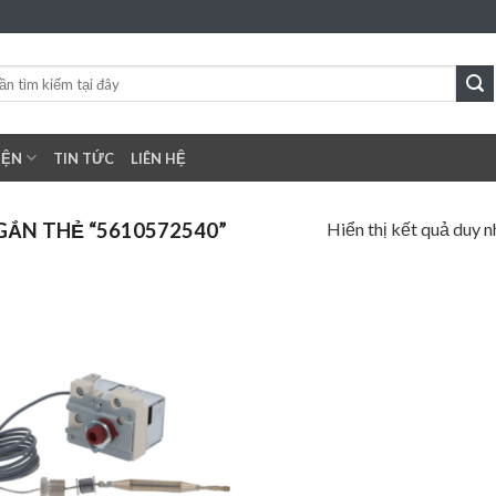
IỆN
TIN TỨC
LIÊN HỆ
Hiển thị kết quả duy n
ẮN THẺ “5610572540”
Add to
wishlist