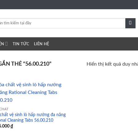
ỆN
TIN TỨC
LIÊN HỆ
N THẺ “56.00.210”
Hiển thị kết quả duy nh
Add to
CHẤT
wishlist
chất vệ sinh lò hấp nướng đa năng
onal Cleaning Tabs 56.00.210
5.000
₫