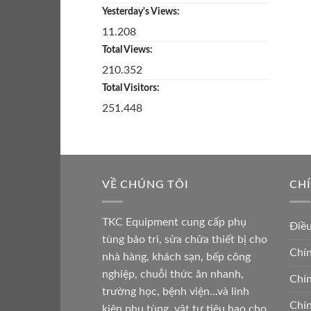
Yesterday's Views:
11.208
Total Views:
210.352
Total Visitors:
251.448
VỀ CHÚNG TÔI
CH
TKC Equipment cung cấp phụ
Điề
tùng bảo trì, sửa chữa thiết bị cho
Chín
nhà hàng, khách sạn, bếp công
nghiệp, chuỗi thức ăn nhanh,
Chín
trường học, bệnh viện...và linh
Chín
kiện phụ tùng, vật tư tiêu hao cho