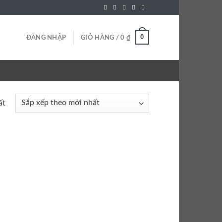
0
ĐĂNG NHẬP
GIỎ HÀNG /
0
₫
ất