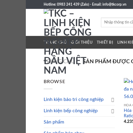
Skip
Hotline: 0983 241 439 (Zalo) - Email: info@tkcorp.vn
to
content
Tìm
kiếm:
TRANG CHỦ
GIỚI THIỆU
THIẾT BỊ
LINH KI
TRANG CHỦ
/
SẢN PHẨM ĐƯỢC GẮ
BROWSE
Linh kiện bảo trì công nghiệp
HÓA 
Hóa 
Linh kiện bếp công nghiệp
Rati
4.23
Sản phẩm