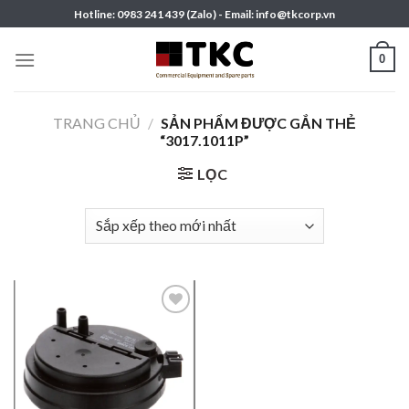
Skip
Hotline: 0983 241 439 (Zalo) - Email: info@tkcorp.vn
to
content
0
TRANG CHỦ
/
SẢN PHẨM ĐƯỢC GẮN THẺ
“3017.1011P”
LỌC
Add to
wishlist