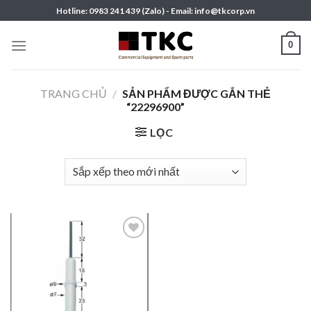
Skip
Hotline: 0983 241 439 (Zalo) - Email: info@tkcorp.vn
to
content
0
TRANG CHỦ
/
SẢN PHẨM ĐƯỢC GẮN THẺ
“22296900”
LỌC
Add to
wishlist