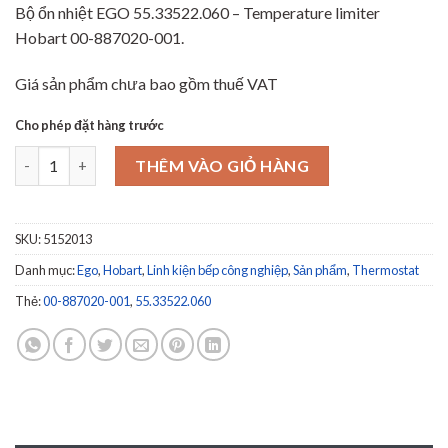
Bộ ổn nhiệt EGO 55.33522.060 – Temperature limiter
Hobart 00-887020-001.
Giá sản phẩm chưa bao gồm thuế VAT
Cho phép đặt hàng trước
Bộ ổn nhiệt EGO 55.33522.060 - Temperature limiter Hobart 00-
THÊM VÀO GIỎ HÀNG
SKU:
5152013
Danh mục:
Ego
,
Hobart
,
Linh kiện bếp công nghiệp
,
Sản phẩm
,
Thermostat
Thẻ:
00-887020-001
,
55.33522.060