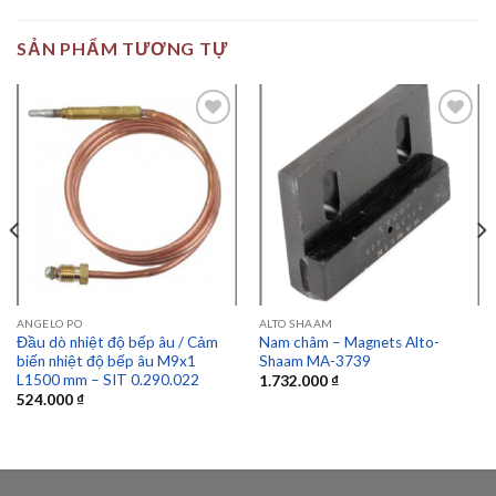
SẢN PHẨM TƯƠNG TỰ
Add to
Add to
wishlist
wishlist
ANGELO PO
ALTO SHAAM
Đầu dò nhiệt độ bếp âu / Cảm
Nam châm – Magnets Alto-
biến nhiệt độ bếp âu M9x1
Shaam MA-3739
L1500 mm – SIT 0.290.022
1.732.000
₫
524.000
₫