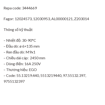
Repa code: 3444669
Fagor: 12024573, 12030953, AL00000121, Z203014
Thông số kỹ thuật
– Nhiệt độ: 30-90°C
– Đầu dò: ø 6×135 mm
– Ren đầu dò: M9x1
– Chiều dài cáp: 2450 mm
– Dòng điện: 16A 250V
– Thương hiệu: EGO
– Code: 55.13219.440, 5513219440, 97.55132.397,
9755132397