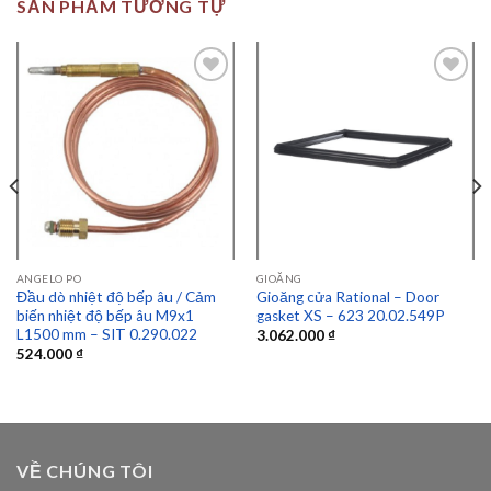
SẢN PHẨM TƯƠNG TỰ
Add to
Add to
wishlist
wishlist
ANGELO PO
GIOĂNG
Đầu dò nhiệt độ bếp âu / Cảm
Gioăng cửa Rational – Door
biến nhiệt độ bếp âu M9x1
gasket XS – 623 20.02.549P
L1500 mm – SIT 0.290.022
3.062.000
₫
524.000
₫
VỀ CHÚNG TÔI