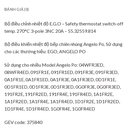
ĐÁNH GIÁ (0)
Bộ điều chỉnh nhiệt độ E.G.O – Safety thermostat switch-off
temp. 270°C 3-pole 3NC 20A – 55.32559.814
Bộ điều khiển nhiệt độ bếp chiên nhúng Angelo Po. Sử dụng
cho các thương hiệu: EGO, ANGELO PO
Sử dụng cho nhiều Model Angelo Po: 04WFR3ED,
08WFR4ED, 091FR1E, 091FR1ED, 091FR3E, 091FR3ED,
0A1FR1E, 0A1FR1ED, 0A1FR3E, 0A1FR3ED, 0D1FR1E,
0D1FR1ED, 0D1FR3E, 0D1FR3ED, 0G0FR3E, 0G0FR3ED,
191FR2E, 191FR2ED, 191FR4E, 191FR4ED, 1A1FR2E,
1A1FR2ED, 1A1FR4E, 1A1FR4ED, 1D1FR2E, 1D1FR2ED,
1D1FR4E, 1D1FR4ED, 1G0FR4E, 1G0FR4ED
GEV code: 375840