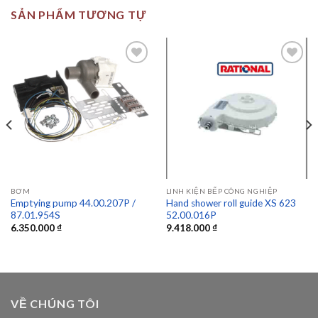
SẢN PHẨM TƯƠNG TỰ
Add to
Add to
wishlist
wishlist
BƠM
LINH KIỆN BẾP CÔNG NGHIỆP
Emptying pump 44.00.207P /
Hand shower roll guide XS 623
87.01.954S
52.00.016P
6.350.000
₫
9.418.000
₫
VỀ CHÚNG TÔI