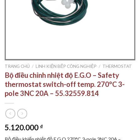
TRANG CHỦ
/
LINH KIỆN BẾP CÔNG NGHIỆP
/
THERMOSTAT
Bộ điều chỉnh nhiệt độ E.G.O – Safety
thermostat switch-off temp. 270°C 3-
pole 3NC 20A – 55.32559.814
5.120.000
₫
Bộ điều khiển nhiệt độ E.G.O 270°C 3-pole 3NC 20A –