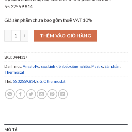
55.32559.814.
Giá sản phẩm chưa bao gồm thuế VAT 10%
Bộ điều chỉnh nhiệt độ E.G.O - Safety thermostat switch-off te
THÊM VÀO GIỎ HÀNG
SKU:
3444317
Danh mục:
Angelo Po
,
Ego
,
Linh kiện bếp công nghiệp
,
Mastro
,
Sản phẩm
,
Thermostat
Thẻ:
55.32559.814
,
E.G.O thermostat
MÔ TẢ