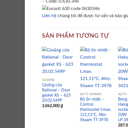
– Code: 0.630.346
Liên hệ
chúng tôi để được tư vấn và báo giá 
SẢN PHẨM TƯƠNG TỰ
Add to
Add to
wishlist
wishlist
GIOĂNG
Gioăng cửa
Rational – Door
ALTO SHAAM
ALTO
gasket XS – 623
Bộ ổn nhiệt –
Bóng
20.02.549P
Control
Halo
3.062.000
₫
thermostat t.max.
socke
121,11°C, Alto-
20W 
Shaam TT-3978
LP-3
287.