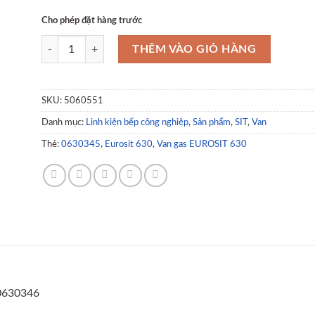
Cho phép đặt hàng trước
Van gas EUROSIT 630 nhiệt độ 80-320°C 0630346 số lượng
THÊM VÀO GIỎ HÀNG
SKU:
5060551
Danh mục:
Linh kiện bếp công nghiệp
,
Sản phẩm
,
SIT
,
Van
Thẻ:
0630345
,
Eurosit 630
,
Van gas EUROSIT 630
 0630346