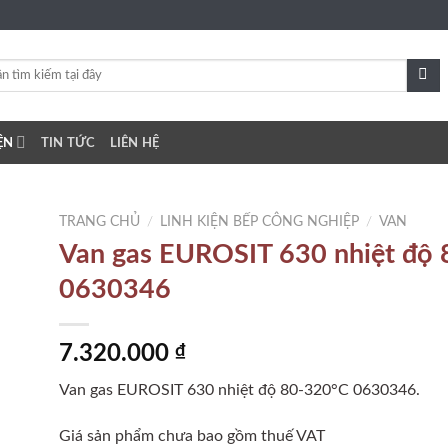
ỆN
TIN TỨC
LIÊN HỆ
TRANG CHỦ
/
LINH KIỆN BẾP CÔNG NGHIỆP
/
VAN
Van gas EUROSIT 630 nhiệt độ
0630346
to
ist
7.320.000
₫
Van gas EUROSIT 630 nhiệt độ 80-320°C 0630346.
Giá sản phẩm chưa bao gồm thuế VAT