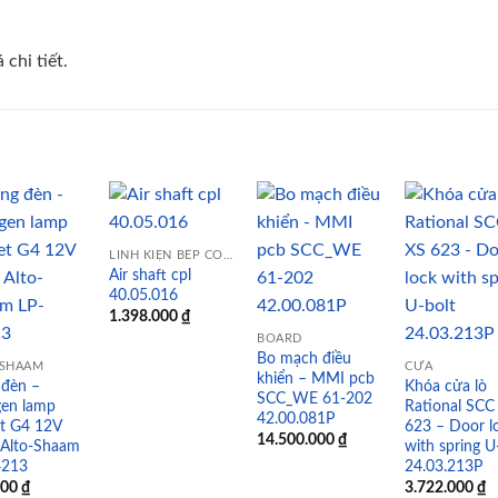
chi tiết.
LINH KIỆN BẾP CÔNG NGHIỆP
Air shaft cpl
Add to
Add to
Add to
Add
40.05.016
wishlist
wishlist
wishlist
wish
1.398.000
₫
BOARD
Bo mạch điều
 SHAAM
CỬA
khiển – MMI pcb
 đèn –
Khóa cửa lò
SCC_WE 61-202
gen lamp
Rational SCC
42.00.081P
t G4 12V
623 – Door l
14.500.000
₫
Alto-Shaam
with spring U
4213
24.03.213P
000
₫
3.722.000
₫