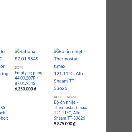
BƠM
Emptying pump
 to
Add to
Add to
Add to
44.00.207P /
list
wishlist
wishlist
wishlist
87.01.954S
CẢM BIẾN
6.350.000
₫
Cảm biến độ ẩm –
Thermocouple
ALTO SHAAM
humidity *B4*
Bộ ổn nhiệt –
40.04.907S
 XS
Thermostat t.max.
ock
121.11°C, Alto-
1.750.000
₫
-bolt
Shaam TT-33626
9.875.000
₫