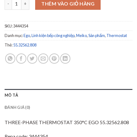
THREE-PHASE THERMOSTAT 350°C EGO 55.32562.808 số lượng
THÊM VÀO GIỎ HÀNG
SKU:
3444354
Danh mục:
Ego
,
Linh kiện bếp công nghiệp
,
Meiko
,
Sản phẩm
,
Thermostat
Thẻ:
55.32562.808
MÔ TẢ
ĐÁNH GIÁ (0)
THREE-PHASE THERMOSTAT 350°C EGO 55.32562.808
Repa code: 3444354