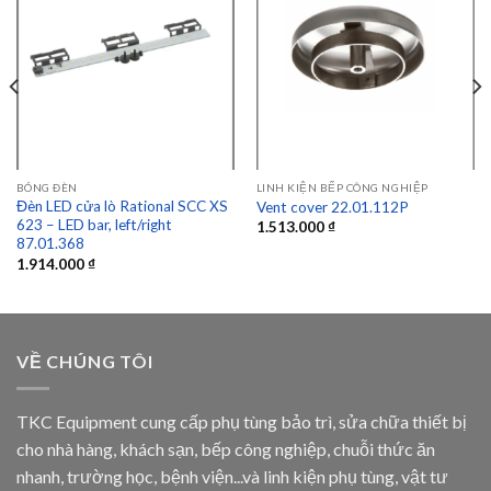
Add to
Add to
wishlist
wishlist
BÓNG ĐÈN
LINH KIỆN BẾP CÔNG NGHIỆP
Đèn LED cửa lò Rational SCC XS
Vent cover 22.01.112P
623 – LED bar, left/right
1.513.000
₫
87.01.368
1.914.000
₫
VỀ CHÚNG TÔI
TKC Equipment cung cấp phụ tùng bảo trì, sửa chữa thiết bị
cho nhà hàng, khách sạn, bếp công nghiệp, chuỗi thức ăn
nhanh, trường học, bệnh viện...và linh kiện phụ tùng, vật tư