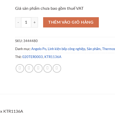
Giá sản phẩm chưa bao gồm thuế VAT
THERMOSTAT SINGLE-PHASE 318°C Unox KTR1136A số lượ
THÊM VÀO GIỎ HÀNG
SKU:
3444480
Danh mục:
Angelo Po
,
Linh kiện bếp công nghiệp
,
Sản phẩm
,
Thermos
Thẻ:
020TER0003
,
KTR1136A
x KTR1136A