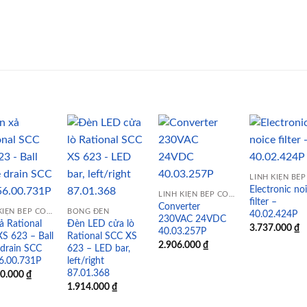
Add to
Add to
Add to
Add
wishlist
wishlist
wishlist
wish
Electronic no
LINH KIỆN BẾP CÔNG NGHIỆP
filter –
Converter
LINH KIỆN BẾP CÔNG NGHIỆP
BÓNG ĐÈN
40.02.424P
230VAC 24VDC
ả Rational
Đèn LED cửa lò
3.737.000
₫
40.03.257P
S 623 – Ball
Rational SCC XS
2.906.000
₫
 drain SCC
623 – LED bar,
56.00.731P
left/right
87.01.368
00.000
₫
1.914.000
₫