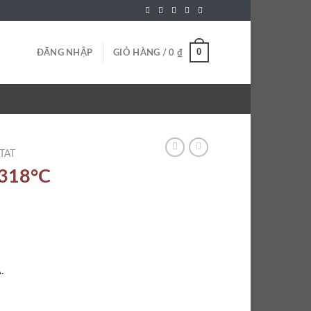
0
ĐĂNG NHẬP
GIỎ HÀNG /
0
₫
TAT
318°C
.