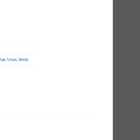
ng
tat
,
Unox
,
Venix