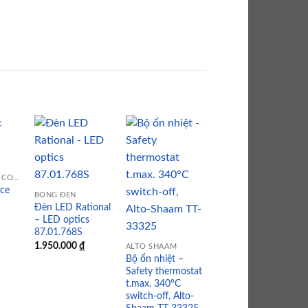
 to
Add to
Add to
Add to
LINH KIỆN BẾP CÔNG NGHIỆP
list
wishlist
wishlist
wishlist
ice
BÓNG ĐÈN
ALTO SHAAM
Đèn LED Rational
Bộ ổn nhiệt –
– LED optics
Safety thermostat
87.01.768S
switch-off temp.
1.950.000
₫
ALTO SHAAM
154°C TT-33476
Bộ ổn nhiệt –
4.618.000
₫
Safety thermostat
t.max. 340°C
switch-off, Alto-