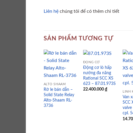
Liên hệ
chúng tôi để có thêm chi tiết
SẢN PHẨM TƯƠNG TỰ
ĐỘNG CƠ
Động cơ lò hấp
nướng đa năng
Add to
Add to
Rational SCC XS
wishlist
wishlist
623 – 87.01.973S
ALTO SHAAM
22.400.000
₫
Rờ le bán dẫn –
Solid State Relay
Van x
Alto-Shaam RL-
SCC X
3736
valve
cpl. 
14.7