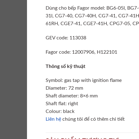
Dùng cho bếp Fagor model: BG6-05I, BG7
31I, CG7-40, CG7-40H, CG7-41, CG7-41
61RH, CGE7-41, CGE7-41H, CPG7-05, C
GEV code: 113038
Fagor code: 12007906, H122101
Thông số kỹ thuật
Symbol: gas tap with ignition flame
Diameter: 72 mm
Shaft diameter: 8×6 mm
Shaft flat: right
Colour: black
Liên hệ
chúng tôi để có thêm chi tiết