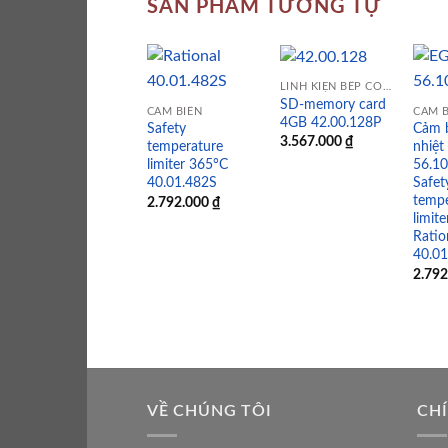
SẢN PHẨM TƯƠNG TỰ
LINH KIỆN BẾP CÔNG NGHIỆP
SD-memory card
CẢM BIẾN
CẢM B
4GB 42.00.128P
Safety
Cảm b
Add to
Add to
3.567.000
₫
temperature
nhiệ
wishlist
wishlist
limiter 365°C
56.1
40.01.482S
Safet
tempe
2.792.000
₫
limit
Ratio
40.0
2.79
VỀ CHÚNG TÔI
CH