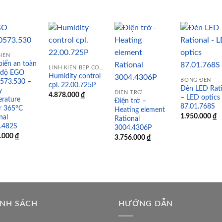
IẾN
iến an toàn
Add to
Add to
Add to
Add
LINH KIỆN BẾP CÔNG NGHIỆP
t độ EGO
wishlist
wishlist
wishlist
wish
Humidity control
BÓNG ĐÈN
0573.530 –
cpl. 22.00.725P
Đèn LED Rati
y
ĐIỆN TRỞ
4.878.000
₫
– LED optics
rature
Điện trở –
87.01.768S
er 365°C
Heating element
1.950.000
₫
nal
Rational
1.482S
3004.4306P
2.000
₫
3.756.000
₫
ÍNH SÁCH
HƯỚNG DẪN