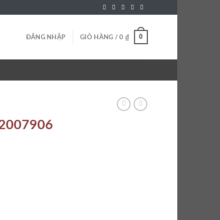
0
ĐĂNG NHẬP
GIỎ HÀNG /
0
₫
 12007906