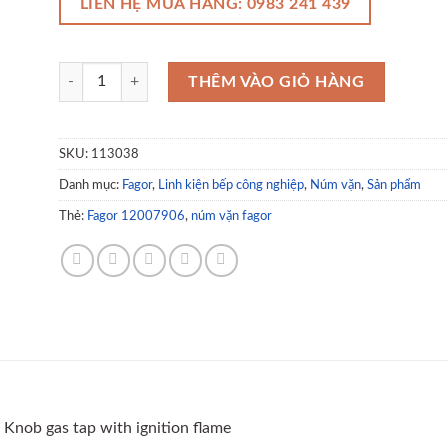
LIÊN HỆ MUA HÀNG: 0983 241 439
Núm vặn điều khiển bếp Fagor 12007906 số lượng
THÊM VÀO GIỎ HÀNG
SKU:
113038
Danh mục:
Fagor
,
Linh kiện bếp công nghiệp
,
Núm vặn
,
Sản phẩm
Thẻ:
Fagor 12007906
,
núm vặn fagor
Knob gas tap with ignition flame