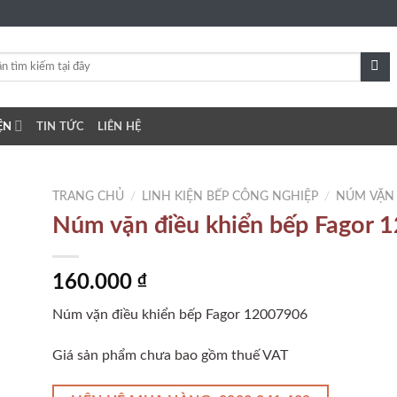
ỆN
TIN TỨC
LIÊN HỆ
TRANG CHỦ
/
LINH KIỆN BẾP CÔNG NGHIỆP
/
NÚM VẶN
Núm vặn điều khiển bếp Fagor
to
160.000
₫
ist
Núm vặn điều khiển bếp Fagor 12007906
Giá sản phẩm chưa bao gồm thuế VAT