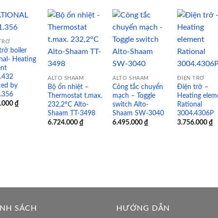
TRỞ
trở boiler
Add to
Add to
Add to
Add
nal- Heating
wishlist
wishlist
wishlist
wish
ent
.432
ALTO SHAAM
ALTO SHAAM
ĐIỆN TRỞ
ced by
Bộ ổn nhiệt –
Công tắc chuyển
Điện trở –
.356
Thermostat t.max.
mạch – Toggle
Heating elem
0.000
₫
232,2°C Alto-
switch Alto-
Rational
Shaam TT-3498
Shaam SW-3040
3004.4306P
6.724.000
₫
6.495.000
₫
3.756.000
₫
ÍNH SÁCH
HƯỚNG DẪN