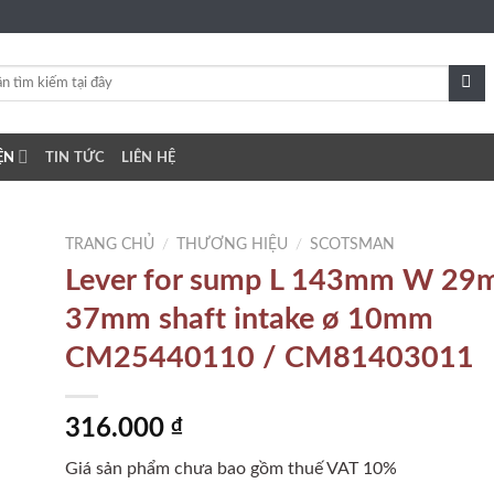
ỆN
TIN TỨC
LIÊN HỆ
TRANG CHỦ
/
THƯƠNG HIỆU
/
SCOTSMAN
Lever for sump L 143mm W 2
37mm shaft intake ø 10mm
to
CM25440110 / CM81403011
ist
316.000
₫
Giá sản phẩm chưa bao gồm thuế VAT 10%