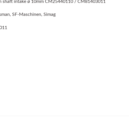
 shaft intake ø 10mm CM25440110 / CM81403011
otsman, SF-Maschinen, Simag
011