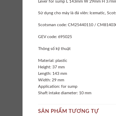
Lever for sump L 143mm W 29mm H 37mm
Sử dụng cho máy là đá viên: Icematic, Sc
Scotsman code: CM25440110 / CM81403
GEV code: 695025
Thông số kỹ thuật
Material: plastic
Height: 37 mm
Length: 143 mm
Width: 29 mm
Application: for sump
Shaft intake diameter: 10 mm
SẢN PHẨM TƯƠNG TỰ