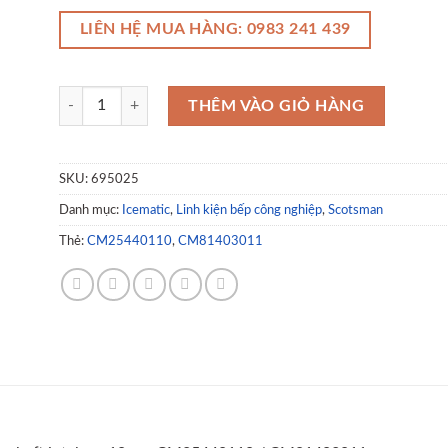
LIÊN HỆ MUA HÀNG: 0983 241 439
Lever for sump L 143mm W 29mm H 37mm shaft intake ø 1
THÊM VÀO GIỎ HÀNG
SKU:
695025
Danh mục:
Icematic
,
Linh kiện bếp công nghiệp
,
Scotsman
Thẻ:
CM25440110
,
CM81403011