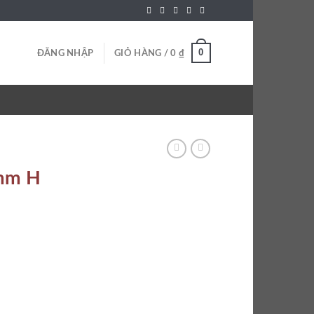
0
ĐĂNG NHẬP
GIỎ HÀNG /
0
₫
9mm H