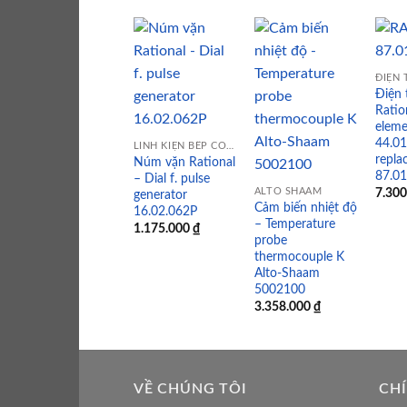
ĐIỆN 
Điện 
Add to
Add to
Ratio
wishlist
wishlist
elem
44.01
LINH KIỆN BẾP CÔNG NGHIỆP
repla
Núm vặn Rational
87.01
– Dial f. pulse
ALTO SHAAM
7.30
generator
Cảm biến nhiệt độ
16.02.062P
– Temperature
1.175.000
₫
probe
thermocouple K
Alto-Shaam
5002100
3.358.000
₫
VỀ CHÚNG TÔI
CH