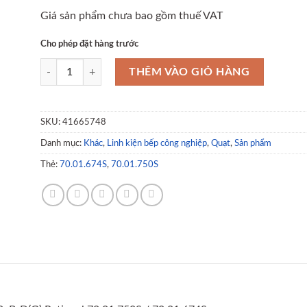
Giá sản phẩm chưa bao gồm thuế VAT
Cho phép đặt hàng trước
Gas blower / gas valve kit, steam; LM1 LM2; B-D(G) Rational 7
THÊM VÀO GIỎ HÀNG
SKU:
41665748
Danh mục:
Khác
,
Linh kiện bếp công nghiệp
,
Quạt
,
Sản phẩm
Thẻ:
70.01.674S
,
70.01.750S