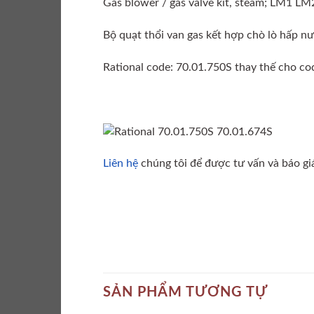
Gas blower / gas valve kit, steam; LM1 LM
Bộ quạt thổi van gas kết hợp chò lò hấp 
Rational code: 70.01.750S thay thế cho c
Liên hệ
chúng tôi để được tư vấn và báo giá 
SẢN PHẨM TƯƠNG TỰ