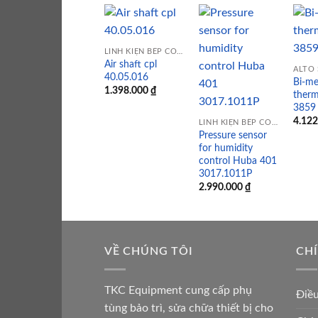
LINH KIỆN BẾP CÔNG NGHIỆP
Air shaft cpl
Add to
Add to
ALTO
40.05.016
wishlist
wishlist
Bi-me
1.398.000
₫
therm
3859
4.12
LINH KIỆN BẾP CÔNG NGHIỆP
Pressure sensor
for humidity
control Huba 401
3017.1011P
2.990.000
₫
VỀ CHÚNG TÔI
CH
TKC Equipment cung cấp phụ
Điề
tùng bảo trì, sửa chữa thiết bị cho