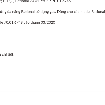
2; B-D(G) Rational 70.01.750S / 70.01.674S
nướng đa năng Rational sử dụng gas. Dùng cho các model Ration
ode 70.01.674S vào tháng 03/2020
chi tiết.