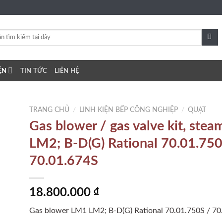
ỆN
TIN TỨC
LIÊN HỆ
TRANG CHỦ
/
LINH KIỆN BẾP CÔNG NGHIỆP
/
QUẠT
Gas blower / gas valve kit, ste
LM2; B-D(G) Rational 70.01.750
to
70.01.674S
ist
18.800.000
₫
Gas blower LM1 LM2; B-D(G) Rational 70.01.750S / 70