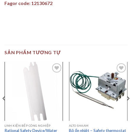
Fagor code: 12130672
SẢN PHẨM TƯƠNG TỰ
Add to
Add to
wishlist
wishlist
LINH KIỆN BẾP CÔNG NGHIỆP
ALTO SHAAM
Rational Safety Device/Water
Bộ ổn nhiệt – Safety thermostat