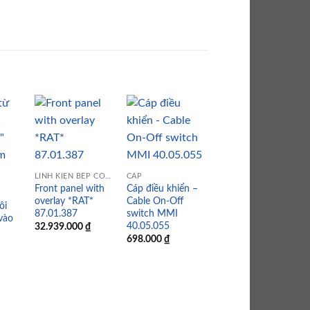
 to
Add to
Add to
Add to
list
wishlist
wishlist
wishlist
LINH KIỆN BẾP CÔNG NGHIỆP
CÁP
LINH KIỆN BẾP CÔNG NGHIỆP
Front panel with
Cáp điều khiển –
Electronic noice
overlay *RAT*
Cable On-Off
ôi
filter –
87.01.387
switch MMI
vào
40.02.424P
40.05.055
32.939.000
₫
3.737.000
₫
698.000
₫