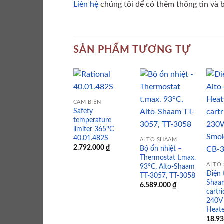
Liên hệ
chúng tôi để có thêm thông tin và bá
SẢN PHẨM TƯƠNG TỰ
CẢM BIẾN
Safety
Add to
Add to
temperature
wishlist
wishlist
limiter 365°C
40.01.482S
ALTO SHAAM
2.792.000
₫
Bộ ổn nhiệt –
Thermostat t.max.
ALTO
93°C, Alto-Shaam
Điện 
TT-3057, TT-3058
Shaa
6.589.000
₫
cartr
240V
Heat
18.9