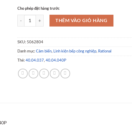
Cho phép đặt hàng trước
Cảm biến nhiệt độ tâm thực phẩm 40.04.040P số lượng
THÊM VÀO GIỎ HÀNG
SKU:
5062804
Danh mục:
Cảm biến
,
Linh kiện bếp công nghiệp
,
Rational
Thẻ:
40.04.037
,
40.04.040P
40P