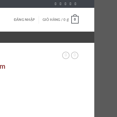
0
ĐĂNG NHẬP
GIỎ HÀNG /
0
₫
ẩm