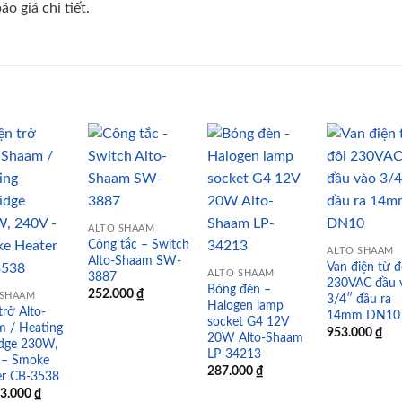
o giá chi tiết.
Add to
Add to
Add to
Add
wishlist
wishlist
wishlist
wish
ALTO SHAAM
Công tắc – Switch
ALTO SHAAM
Alto-Shaam SW-
Van điện từ đ
ALTO SHAAM
3887
230VAC đầu 
Bóng đèn –
252.000
₫
 SHAAM
3/4″ đầu ra
Halogen lamp
trở Alto-
14mm DN10
socket G4 12V
m / Heating
953.000
₫
20W Alto-Shaam
idge 230W,
LP-34213
 – Smoke
287.000
₫
er CB-3538
33.000
₫