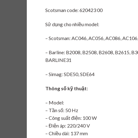
Scotsman code: 620423 00
Sử dụng cho nhiều model:
– Scotsman: AC046, AC056, AC086, AC106
– Barline: B2008, B2508, B2608, B2615, 
BARLINE31
– Simag: SDE50, SDE64
Thông số kỹ thuật:
– Model:
– Tần số: 50 Hz
– Công suất điện: 100 W
– Điện áp: 220/240 V
– Chiều dài: 137 mm