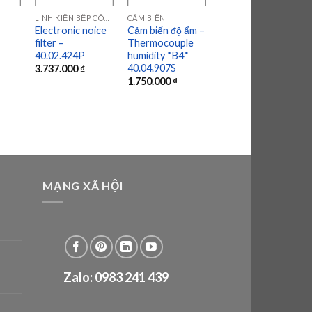
LINH KIỆN BẾP CÔNG NGHIỆP
CẢM BIẾN
ALTO SHAAM
Electronic noice
Cảm biến độ ẩm –
Van điện từ đôi
filter –
Thermocouple
230VAC đầu vào
40.02.424P
humidity *B4*
3/4″ đầu ra 14mm
40.04.907S
DN10
3.737.000
₫
1.750.000
₫
953.000
₫
MẠNG XÃ HỘI
Zalo: 0983 241 439