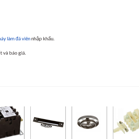
áy làm đá viên
nhập khẩu.
t và báo giá.
Add to
Add to
Add to
Add
wishlist
wishlist
wishlist
wishl