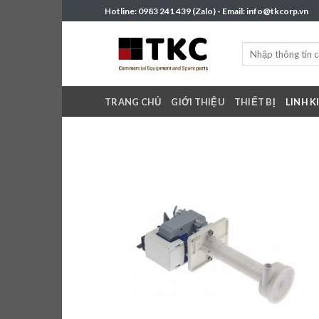
Skip
Hotline: 0983 241 439 (Zalo) - Email: info@tkcorp.vn
to
content
Tìm
kiếm:
TRANG CHỦ
GIỚI THIỆU
THIẾT BỊ
LINH K
Add 
wishl