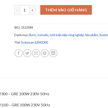
Bơm nước máy làm đá viên Scotsman 62042300 - GRE 100
THÊM VÀO GIỎ HÀNG
SKU:
3122584
Danh mục:
Bơm
,
Icematic
,
Linh kiện bếp công nghiệp
,
Sản phẩm
,
Scots
Thẻ:
Scotsman 62042300
42300 – GRE 100W 230V 50Hz
423.00 – GRE 100W 230V 50Hz