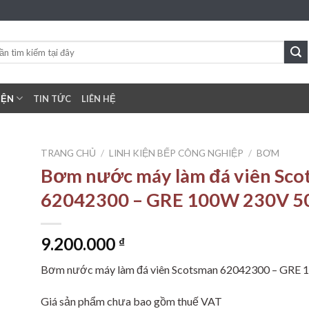
IỆN
TIN TỨC
LIÊN HỆ
TRANG CHỦ
/
LINH KIỆN BẾP CÔNG NGHIỆP
/
BƠM
Bơm nước máy làm đá viên Sco
62042300 – GRE 100W 230V 5
to
ist
9.200.000
₫
Bơm nước máy làm đá viên Scotsman 62042300 – GRE
Giá sản phẩm chưa bao gồm thuế VAT