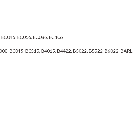
, EC046, EC056, EC086, EC106
B3008, B3015, B3515, B4015, B4422, B5022, B5522, B6022, BA