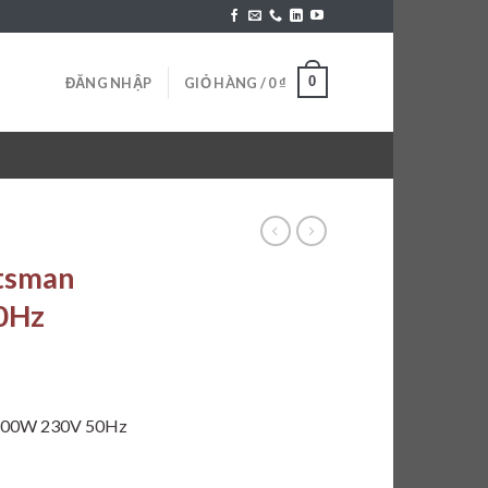
0
ĐĂNG NHẬP
GIỎ HÀNG /
0
₫
tsman
0Hz
 100W 230V 50Hz