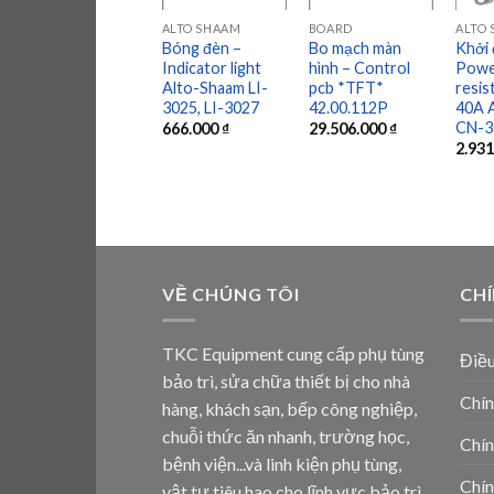
ALTO SHAAM
BOARD
ALTO
Bóng đèn –
Bo mạch màn
Khởi 
Indicator light
hình – Control
Powe
Alto-Shaam LI-
pcb *TFT*
resis
3025, LI-3027
42.00.112P
40A 
CN-3
666.000
₫
29.506.000
₫
2.93
VỀ CHÚNG TÔI
CH
TKC Equipment cung cấp phụ tùng
Điều
bảo trì, sửa chữa thiết bị cho nhà
Chín
hàng, khách sạn, bếp công nghiệp,
chuỗi thức ăn nhanh, trường học,
Chín
bệnh viện...và linh kiện phụ tùng,
Chín
vật tư tiêu hao cho lĩnh vực bảo trì