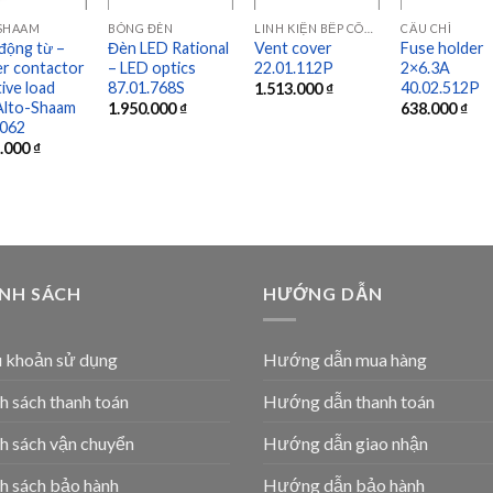
 SHAAM
BÓNG ĐÈN
LINH KIỆN BẾP CÔNG NGHIỆP
CẦU CHÌ
động từ –
Đèn LED Rational
Vent cover
Fuse holder
r contactor
– LED optics
22.01.112P
2×6.3A
tive load
87.01.768S
40.02.512P
1.513.000
₫
Alto-Shaam
1.950.000
₫
638.000
₫
062
1.000
₫
ÍNH SÁCH
HƯỚNG DẪN
 khoản sử dụng
Hướng dẫn mua hàng
h sách thanh toán
Hướng dẫn thanh toán
h sách vận chuyển
Hướng dẫn giao nhận
h sách bảo hành
Hướng dẫn bảo hành