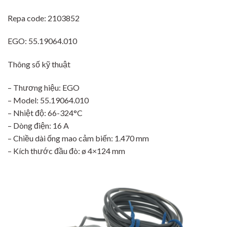
Repa code: 2103852
EGO: 55.19064.010
Thông số kỹ thuật
– Thương hiệu: EGO
– Model: 55.19064.010
– Nhiệt độ: 66-324°C
– Dòng điện: 16 A
– Chiều dài ống mao cảm biến: 1.470 mm
– Kích thước đầu đò: ø 4×124 mm