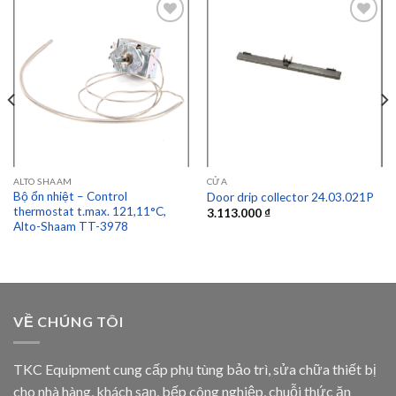
Add to
Add to
wishlist
wishlist
ALTO SHAAM
CỬA
Bộ ổn nhiệt – Control
Door drip collector 24.03.021P
thermostat t.max. 121,11°C,
3.113.000
₫
Alto-Shaam TT-3978
VỀ CHÚNG TÔI
TKC Equipment cung cấp phụ tùng bảo trì, sửa chữa thiết bị
cho nhà hàng, khách sạn, bếp công nghiệp, chuỗi thức ăn