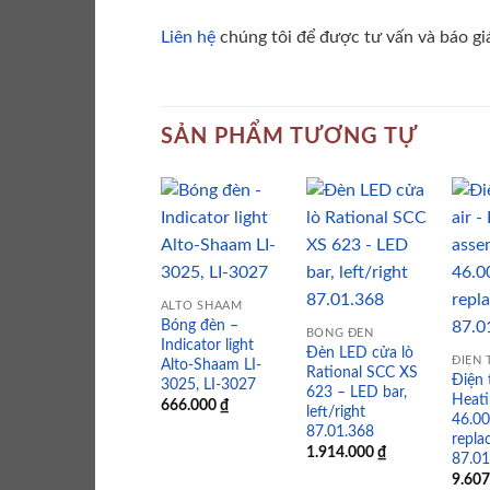
Liên hệ
chúng tôi để được tư vấn và báo giá 
SẢN PHẨM TƯƠNG TỰ
Add to
Add to
wishlist
wishlist
ALTO SHAAM
Bóng đèn –
BÓNG ĐÈN
Indicator light
Đèn LED cửa lò
ĐIỆN 
Alto-Shaam LI-
Rational SCC XS
Điện 
3025, LI-3027
623 – LED bar,
Heati
666.000
₫
left/right
46.00
87.01.368
repla
1.914.000
₫
87.01
9.60