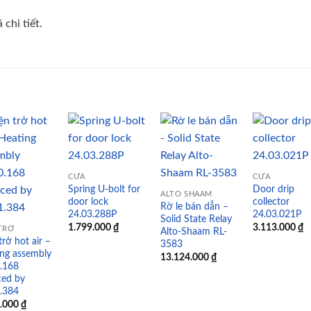
chi tiết.
Add to
Add to
Add to
Add
CỬA
CỬA
wishlist
wishlist
wishlist
wish
Spring U-bolt for
Door drip
ALTO SHAAM
door lock
collector
Rờ le bán dẫn –
24.03.288P
24.03.021P
Solid State Relay
1.799.000
₫
3.113.000
₫
TRỞ
Alto-Shaam RL-
trở hot air –
3583
ng assembly
13.124.000
₫
.168
ced by
.384
7.000
₫