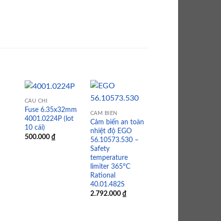
CẦU CHÌ
Fuse 6.35x32mm
CẢM BIẾN
4001.0224P (lot
Cảm biến an toàn
 to
Add to
Add to
Add to
10 cái)
nhiệt độ EGO
list
wishlist
wishlist
wishlist
500.000
₫
56.10573.530 –
LINH KIỆN BẾP CÔNG NGHIỆP
Safety
Heat sink small
temperature
SSR 40.04.795P
limiter 365°C
943.000
₫
Rational
40.01.482S
2.792.000
₫