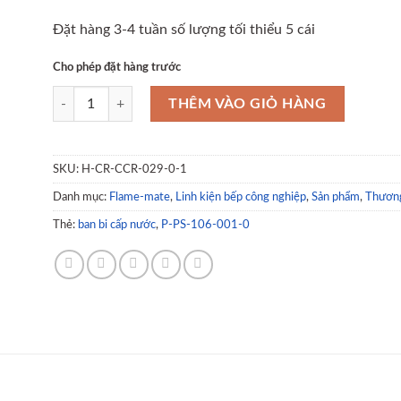
Đặt hàng 3-4 tuần số lượng tối thiểu 5 cái
Cho phép đặt hàng trước
Van bi cấp nước 1/2 inch P-PS-106-001-0 số lượng
THÊM VÀO GIỎ HÀNG
SKU:
H-CR-CCR-029-0-1
Danh mục:
Flame-mate
,
Linh kiện bếp công nghiệp
,
Sản phẩm
,
Thương
Thẻ:
ban bi cấp nước
,
P-PS-106-001-0