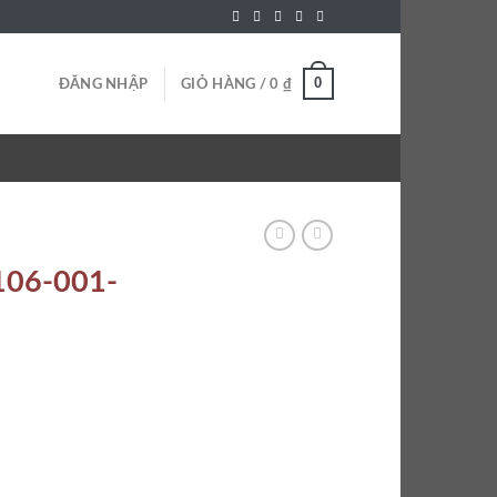
0
ĐĂNG NHẬP
GIỎ HÀNG /
0
₫
-106-001-