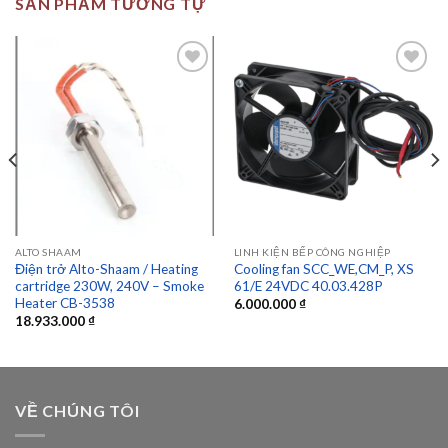
SẢN PHẨM TƯƠNG TỰ
Add to
Add to
wishlist
wishlist
ALTO SHAAM
LINH KIỆN BẾP CÔNG NGHIỆP
Điện trở Alto-Shaam / Heating
Cooling fan SCC_WE,CM_P, XS
cartridge 230W, 240V – Smoke
61/E 24VDC 40.03.428P
Heater CB-3538
6.000.000
₫
18.933.000
₫
VỀ CHÚNG TÔI