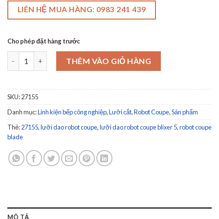
LIÊN HỆ MUA HÀNG: 0983 241 439
Cho phép đặt hàng trước
Lưỡi dao cho máy xay trộn thực phẩm Robot Coupe Blixer 5 - 27
THÊM VÀO GIỎ HÀNG
SKU:
27155
Danh mục:
Linh kiện bếp công nghiệp
,
Lưỡi cắt
,
Robot Coupe
,
Sản phẩm
Thẻ:
27155
,
lưỡi dao robot coupe
,
lưỡi dao robot coupe blixer 5
,
robot coupe
blade
MÔ TẢ