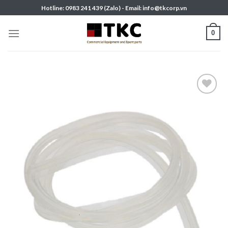
Skip
Hotline: 0983 241 439 (Zalo) - Email: info@tkcorp.vn
to
content
0
Add to
wishlist