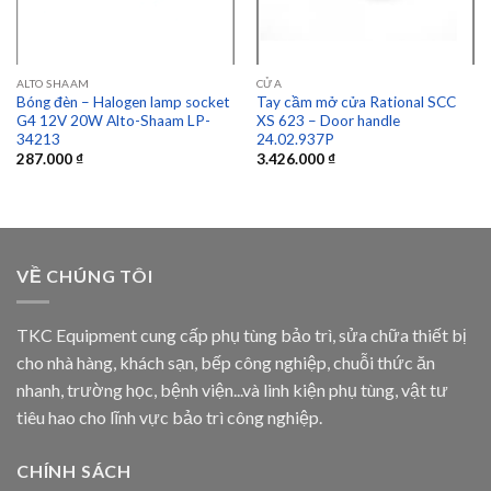
ALTO SHAAM
CỬA
Bóng đèn – Halogen lamp socket
Tay cầm mở cửa Rational SCC
G4 12V 20W Alto-Shaam LP-
XS 623 – Door handle
34213
24.02.937P
287.000
₫
3.426.000
₫
VỀ CHÚNG TÔI
TKC Equipment cung cấp phụ tùng bảo trì, sửa chữa thiết bị
cho nhà hàng, khách sạn, bếp công nghiệp, chuỗi thức ăn
nhanh, trường học, bệnh viện...và linh kiện phụ tùng, vật tư
tiêu hao cho lĩnh vực bảo trì công nghiệp.
CHÍNH SÁCH