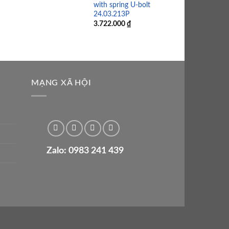
with spring U-bolt
3.426.000
₫
24.03.213P
3.722.000
₫
MẠNG XÃ HỘI
Zalo: 0983 241 439