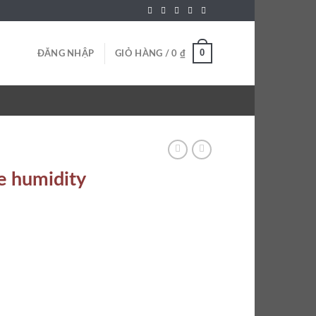
0
ĐĂNG NHẬP
GIỎ HÀNG /
0
₫
e humidity