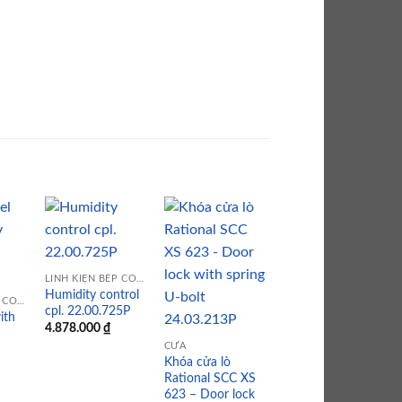
 to
Add to
Add to
Add to
LINH KIỆN BẾP CÔNG NGHIỆP
list
wishlist
wishlist
wishlist
Humidity control
LINH KIỆN BẾP CÔNG NGHIỆP
cpl. 22.00.725P
CỬA
ith
4.878.000
₫
Tay cầm mở cửa
*
Rational SCC XS
CỬA
623 – Door
Khóa cửa lò
handle
Rational SCC XS
24.02.937P
623 – Door lock