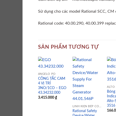
Sử dụng cho các model Rational SCC, CM
Rational code: 40.00.290, 40.00.399 repla
SẢN PHẨM TƯƠNG TỰ
ANGELO PO
CÔNG TẮC CAM
Add to
Add to
4 VỊ TRÍ
wishlist
wishlist
ALTO
3NO/1CO – EGO
Bóng
43.34232.000
Indica
3.415.000
₫
Alto-
3516
LINH KIỆN BẾP CÔNG NGHIỆP
166.
Rational Safety
Device/Water