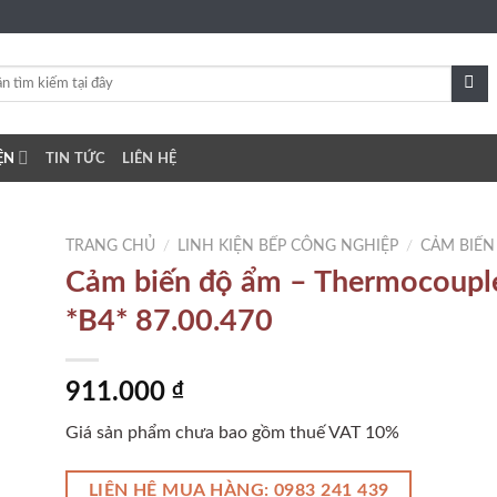
ỆN
TIN TỨC
LIÊN HỆ
TRANG CHỦ
/
LINH KIỆN BẾP CÔNG NGHIỆP
/
CẢM BIẾN
Cảm biến độ ẩm – Thermocoupl
*B4* 87.00.470
to
ist
911.000
₫
Giá sản phẩm chưa bao gồm thuế VAT 10%
LIÊN HỆ MUA HÀNG: 0983 241 439