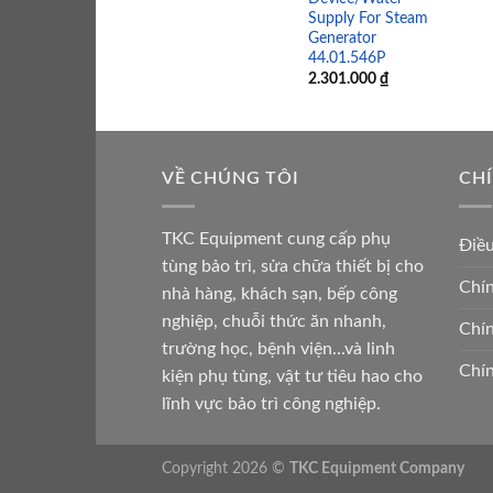
Supply For Steam
Generator
44.01.546P
2.301.000
₫
VỀ CHÚNG TÔI
CH
TKC Equipment cung cấp phụ
Điề
tùng bảo trì, sửa chữa thiết bị cho
Chín
nhà hàng, khách sạn, bếp công
nghiệp, chuỗi thức ăn nhanh,
Chín
trường học, bệnh viện...và linh
Chín
kiện phụ tùng, vật tư tiêu hao cho
lĩnh vực bảo trì công nghiệp.
Copyright 2026 ©
TKC Equipment Company