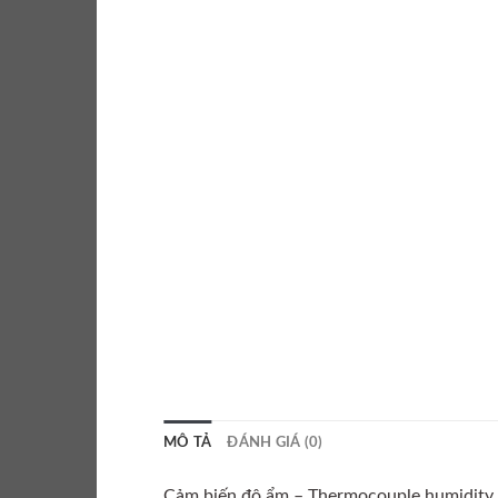
MÔ TẢ
ĐÁNH GIÁ (0)
Cảm biến độ ẩm – Thermocouple humidity 