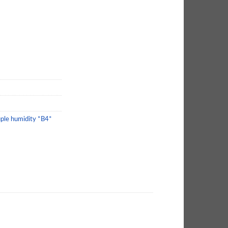
ượng
le humidity *B4*