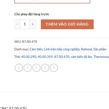
Cho phép đặt hàng trước
Cảm biến độ ẩm - Thermocouple humidity *B4* 87.00.470 số l
THÊM VÀO GIỎ HÀNG
SKU:
87.00.470
Danh mục:
Cảm biến
,
Linh kiện bếp công nghiệp
,
Rational
,
Sản phẩm
Thẻ:
40.00.290
,
40.00.399
,
87.00.470
,
cảm biến độ ẩm
,
Thermocoup
*B4* 87.00.470