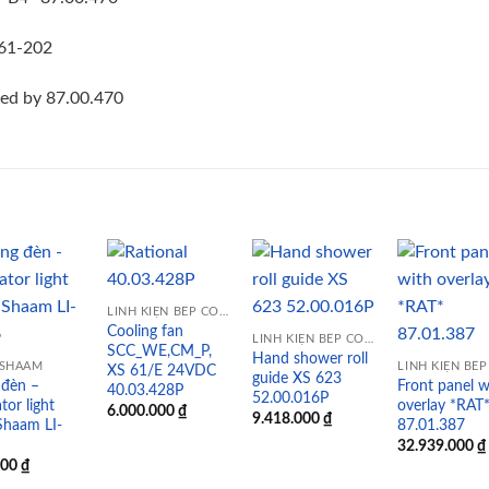
 61-202
ced by 87.00.470
LINH KIỆN BẾP CÔNG NGHIỆP
Cooling fan
Add to
Add to
Add to
Add
LINH KIỆN BẾP CÔNG NGHIỆP
SCC_WE,CM_P,
wishlist
wishlist
wishlist
wish
Hand shower roll
 SHAAM
XS 61/E 24VDC
guide XS 623
 đèn –
Front panel w
40.03.428P
52.00.016P
tor light
overlay *RAT
6.000.000
₫
9.418.000
₫
Shaam LI-
87.01.387
32.939.000
₫
000
₫