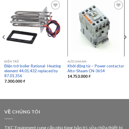
Add to
Add to
wishlist
wishlist
ĐIỆN TRỞ
ALTO SHAAM
Điện trở boiler Rational- Heating
Khởi động từ – Power contactor
element 44.01.432 replaced by
Alto-Shaam CN-3654
87.01.356
14.753.000
₫
7.300.000
₫
VỀ CHÚNG TÔI
TKC Equipment cung cấp phụ tùng bảo trì, sửa chữa thiết bị