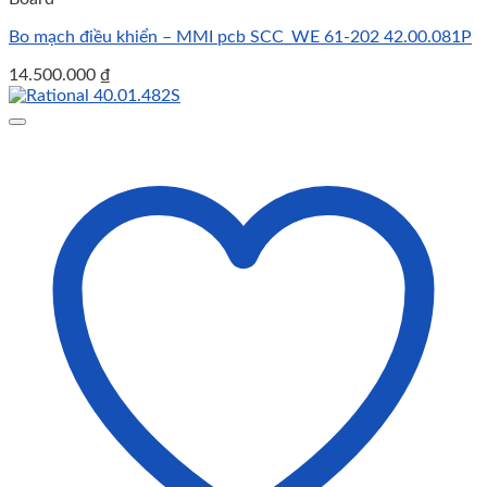
Bo mạch điều khiển – MMI pcb SCC_WE 61-202 42.00.081P
14.500.000
₫