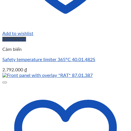
Add to wishlist
Quick View
Cảm biến
Safety temperature limiter 365°C 40.01.482S
2.792.000
₫