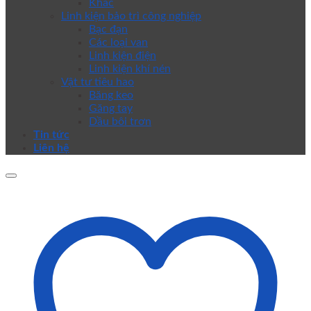
Khác
Linh kiện bảo trì công nghiệp
Bạc đạn
Các loại van
Linh kiện điện
Linh kiện khí nén
Vật tư tiêu hao
Băng keo
Găng tay
Dầu bôi trơn
Tin tức
Liên hệ