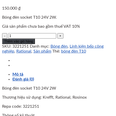
150.000
₫
Bóng đèn socket T10 24V 2W.
Giá sản phẩm chưa bao gồm thuế VAT 10%
Bóng
đèn
Thêm vào giỏ hàng
socket
SKU:
3221251
Danh mục:
Bóng đèn
,
Linh kiện bếp công
T10
nghiệp
,
Rational
,
Sản phẩm
Thẻ:
bóng đèn T10
24V
2W
số
lượng
Mô tả
Đánh giá (0)
Bóng đèn socket T10 24V 2W
Thương hiệu sử dụng: Krefft, Rational, Rosinox
Repa code: 3221251
Thông số kỹ thuật