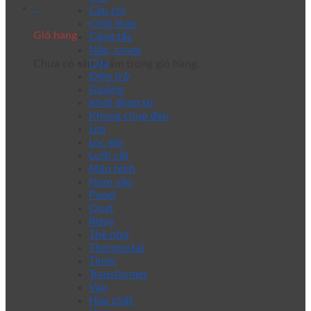
0
Cầu chì
Chổi than
Giỏ hàng
Công tắc
Nắp, cover
Cửa
Chưa có sản phẩm trong giỏ hàng.
Điện trở
Gioăng
Khởi động từ
Khung chụp đèn
Loa
Lọc gió
Lưỡi cắt
Màn hình
Núm vặn
Panel
Quạt
Relay
Thẻ nhớ
Thermostat
Timer
Transformer
Van
Hóa chất