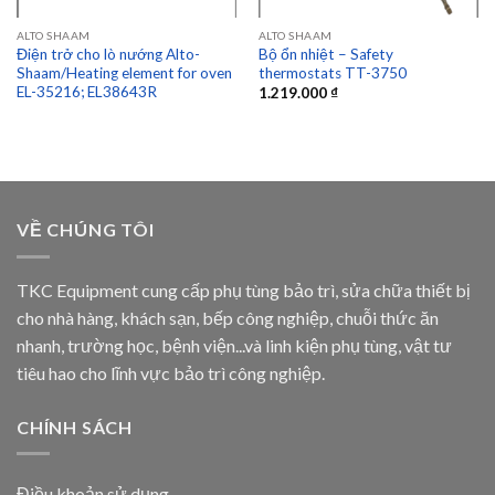
ALTO SHAAM
ALTO SHAAM
Điện trở cho lò nướng Alto-
Bộ ổn nhiệt – Safety
Shaam/Heating element for oven
thermostats TT-3750
EL-35216; EL38643R
1.219.000
₫
VỀ CHÚNG TÔI
TKC Equipment cung cấp phụ tùng bảo trì, sửa chữa thiết bị
cho nhà hàng, khách sạn, bếp công nghiệp, chuỗi thức ăn
nhanh, trường học, bệnh viện...và linh kiện phụ tùng, vật tư
tiêu hao cho lĩnh vực bảo trì công nghiệp.
CHÍNH SÁCH
Điều khoản sử dụng