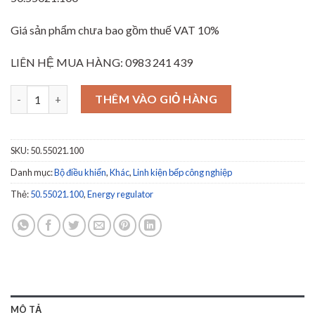
Giá sản phẩm chưa bao gồm thuế VAT 10%
LIÊN HỆ MUA HÀNG: 0983 241 439
Bộ điều chỉnh năng lượng - Energy regulator EGO 230V 13A 50.5
THÊM VÀO GIỎ HÀNG
SKU:
50.55021.100
Danh mục:
Bộ điều khiển
,
Khác
,
Linh kiện bếp công nghiệp
Thẻ:
50.55021.100
,
Energy regulator
MÔ TẢ